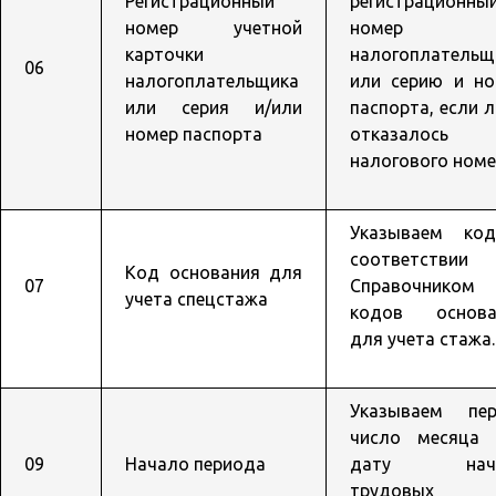
Регистрационный
регистрационны
номер учетной
номер
карточки
налогоплательщ
06
налогоплательщика
или серию и но
или серия и/или
паспорта, если 
номер паспорта
отказалось
налогового номе
Указываем ко
соответствии
Код основания для
07
Справочником
учета спецстажа
кодов основа
для учета стажа.
Указываем пер
число месяца 
09
Начало периода
дату нача
трудовых