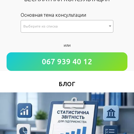
Основная тема консультации
Выберите из списка
*
или
Как к Вам обращаться?
067 939 40 12
*
Номер Вашего телефона
БЛОГ
Удобное время для звонка