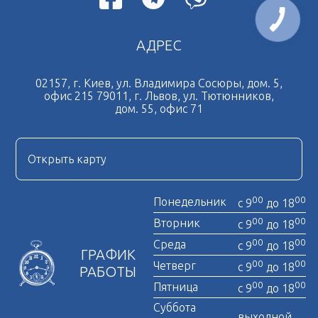
АДРЕС
02157, г. Киев, ул. Владимира Сосюры, дом. 5,
офис 215 79011, г. Львов, ул. Тютюнников,
дом. 55, офис 71
Открыть карту
00
00
Понедельник
с 9
до 18
00
00
Вторник
с 9
до 18
00
00
Среда
с 9
до 18
ГРАФИК
00
00
Четверг
с 9
до 18
РАБОТЫ
00
00
Пятница
с 9
до 18
Суббота
выходной