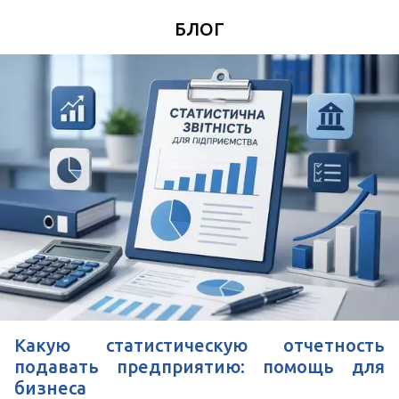
*
Номер Вашего телефона
БЛОГ
Удобное время для звонка
*
Поля, отмеченные знаком
обязательны к
заполнению
Нажимая кнопку Отправить Вы соглашаетесь с
Пользовательским соглашением
Какую статистическую отчетность
подавать предприятию: помощь для
бизнеса