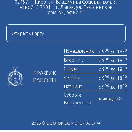
02157, г. Киев, ул. Владимира Сосюры, дом. 5,
офис 215 79011, г. Львов, ул. Тютюнников,
дом. 55, офис 71
Открыть карту
00
00
Понедельник
с 9
до 18
00
00
Вторник
с 9
до 18
00
00
Среда
с 9
до 18
ГРАФИК
00
00
Четверг
с 9
до 18
РАБОТЫ
00
00
Пятница
с 9
до 18
Суббота
выходной
Воскресенье
2025 © ООО ЮК-БС МОГОЛ АЛЬФА