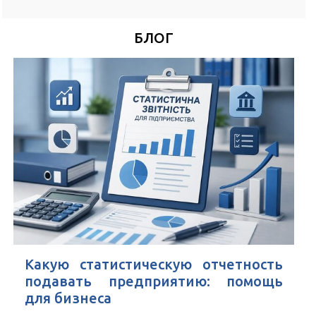
*
Номер Вашего телефона
БЛОГ
Удобное время для звонка
*
Поля, отмеченные знаком
обязательны к заполнению
Нажимая кнопку Отправить Вы соглашаетесь с
Пользовательским
соглашением
Какую статистическую отчетность
подавать предприятию: помощь
для бизнеса