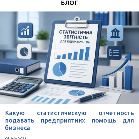
БЛОГ
Удобное время для звонка
*
Поля, отмеченные знаком
обязательны к
заполнению
Нажимая кнопку Отправить Вы соглашаетесь с
Пользовательским соглашением
Какую статистическую отчетность
подавать предприятию: помощь для
бизнеса
08 July 2026