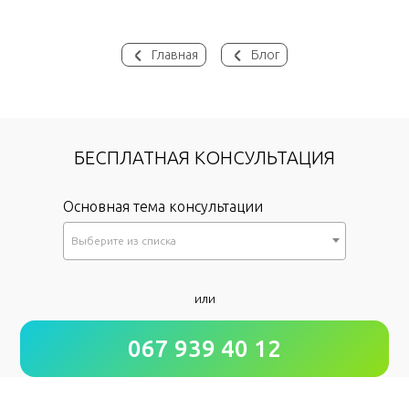
Главная
Блог
БЕСПЛАТНАЯ КОНСУЛЬТАЦИЯ
Основная тема консультации
Выберите из списка
*
или
Как к Вам обращаться?
067 939 40 12
*
Номер Вашего телефона