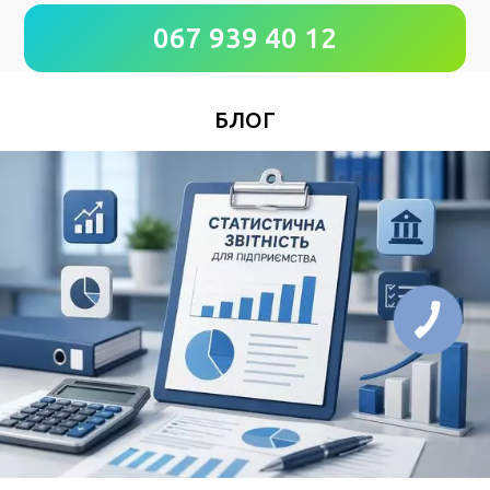
067 939 40 12
*
Номер Вашего телефона
БЛОГ
Удобное время для звонка
*
Поля, отмеченные знаком
обязательны к
заполнению
Нажимая кнопку Отправить Вы соглашаетесь с
Пользовательским соглашением