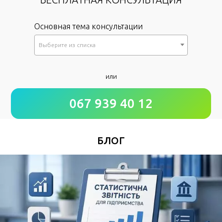
Основная тема консультации
Выберите из списка
*
или
Как к Вам обращаться?
067 939 40 12
*
Номер Вашего телефона
БЛОГ
Удобное время для звонка