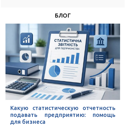
*
Номер Вашего телефона
БЛОГ
Удобное время для звонка
*
Поля, отмеченные знаком
обязательны к заполнению
Нажимая кнопку Отправить Вы соглашаетесь с
Пользовательским
соглашением
Какую статистическую отчетность
подавать предприятию: помощь
для бизнеса