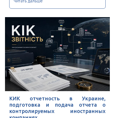
Читать дальше
КИК отчетность в Украине,
подготовка и подача отчета о
контролируемых иностранных
компаниях