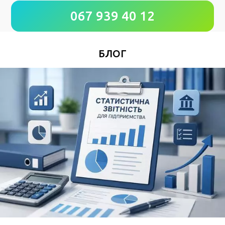
067 939 40 12
*
Номер Вашего телефона
БЛОГ
Удобное время для звонка
*
Поля, отмеченные знаком
обязательны к
заполнению
Нажимая кнопку Отправить Вы соглашаетесь с
Пользовательским соглашением