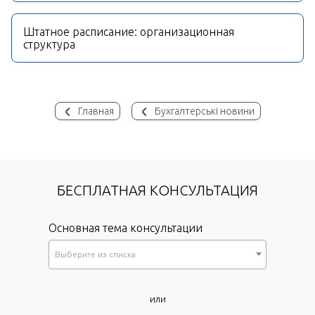
Штатное расписание: организационная
структура
Главная
Бухгалтерські новини
БЕСПЛАТНАЯ КОНСУЛЬТАЦИЯ
Основная тема консультации
Выберите из списка
*
или
Как к Вам обращаться?