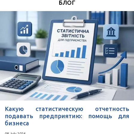
БЛОГ
Удобное время для звонка
*
Поля, отмеченные знаком
обязательны к
заполнению
Нажимая кнопку Отправить Вы соглашаетесь с
Пользовательским соглашением
Какую статистическую отчетность
подавать предприятию: помощь для
бизнеса
08 July 2026