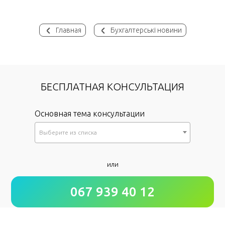
Главная
Бухгалтерські новини
БЕСПЛАТНАЯ КОНСУЛЬТАЦИЯ
Основная тема консультации
Выберите из списка
*
или
Как к Вам обращаться?
067 939 40 12
*
Номер Вашего телефона