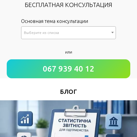
БЕСПЛАТНАЯ КОНСУЛЬТАЦИЯ
Основная тема консультации
Выберите из списка
*
или
Как к Вам обращаться?
067 939 40 12
*
Номер Вашего телефона
БЛОГ
Удобное время для звонка