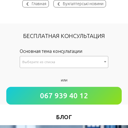
Главная
Бухгалтерські новини
БЕСПЛАТНАЯ КОНСУЛЬТАЦИЯ
Основная тема консультации
Выберите из списка
*
или
Как к Вам обращаться?
067 939 40 12
*
Номер Вашего телефона
БЛОГ