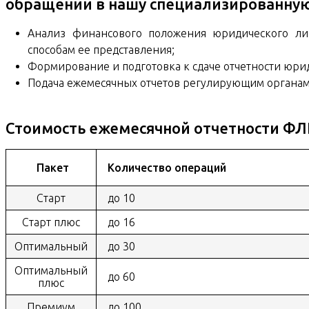
обращении в нашу специализированну
Анализ финансового положения юридического лиц
способам ее представления;
Формирование и подготовка к сдаче отчетности юри
Подача ежемесячных отчетов регулирующим органа
Стоимость ежемесячной отчетности Ф
Пакет
Количество операций
Старт
до 10
Старт плюс
до 16
Оптимальный
до 30
Оптимальный
до 60
плюс
Премиум
до 100