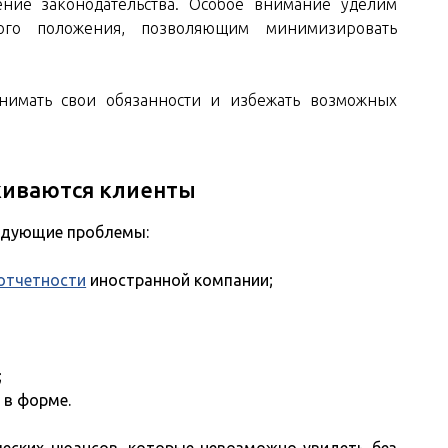
дение законодательства. Особое внимание уделим
го положения, позволяющим минимизировать
нимать свои обязанности и избежать возможных
лкиваются клиенты
едующие проблемы:
отчетности
иностранной компании;
;
 в форме.
ческих нюансов, которые невозможно увидеть без