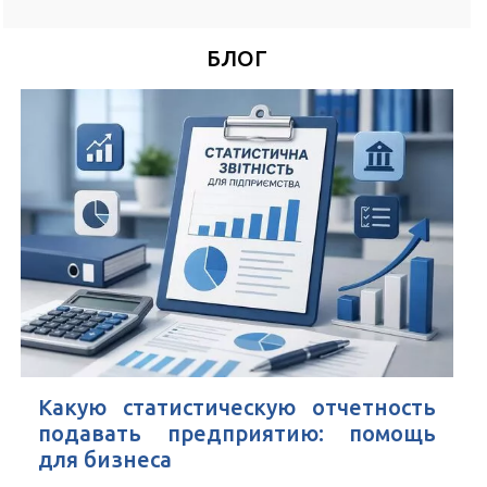
*
Номер Вашего телефона
БЛОГ
Удобное время для звонка
*
Поля, отмеченные знаком
обязательны к заполнению
Нажимая кнопку Отправить Вы соглашаетесь с
Пользовательским
соглашением
Какую статистическую отчетность
подавать предприятию: помощь
для бизнеса