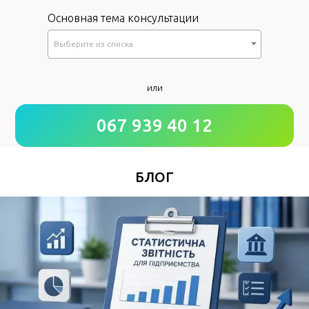
Основная тема консультации
Выберите из списка
*
или
Как к Вам обращаться?
067 939 40 12
*
Номер Вашего телефона
БЛОГ
Удобное время для звонка