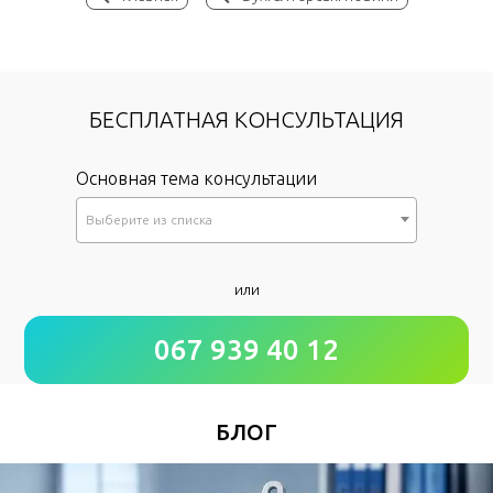
БЕСПЛАТНАЯ КОНСУЛЬТАЦИЯ
Основная тема консультации
Выберите из списка
*
или
Как к Вам обращаться?
067 939 40 12
*
Номер Вашего телефона
БЛОГ