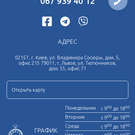
067 939 40 12
Перевод документов на польский язык
Перевод документов на итальянский язык
Перевод документов на испанский язык
Перевод документов на чешский язык
АДРЕС
Перевод документов на французский язык
Срочный перевод документов
02157, г. Киев, ул. Владимира Сосюры, дом. 5,
офис 215 79011, г. Львов, ул. Тютюнников,
Дубликат свидетельства о браке
дом. 55, офис 71
Легализация документов
Нотариально заверенная копия
Открыть карту
Нотариальная доверенность
00
00
Понедельник
с 9
до 18
00
00
Вторник
с 9
до 18
00
00
Среда
с 9
до 18
ГРАФИК
00
00