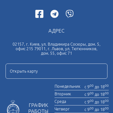
Перевод документов на итальянский язык
Перевод документов на испанский язык
Перевод документов на чешский язык
АДРЕС
Перевод документов на французский язык
Срочный перевод документов
02157, г. Киев, ул. Владимира Сосюры, дом. 5,
офис 215 79011, г. Львов, ул. Тютюнников,
Дубликат свидетельства о браке
дом. 55, офис 71
Легализация документов
Нотариально заверенная копия
Открыть карту
Нотариальная доверенность
00
00
Понедельник
с 9
до 18
00
00
Вторник
с 9
до 18
00
00
Среда
с 9
до 18
ГРАФИК
00
00
Четверг
с 9
до 18
РАБОТЫ