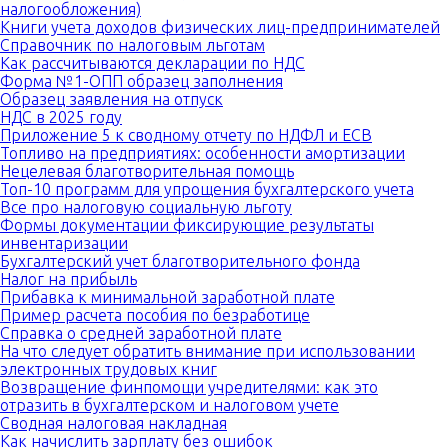
налогообложения)
Книги учета доходов физических лиц-предпринимателей
Справочник по налоговым льготам
Как рассчитываются декларации по НДС
Форма №1-ОПП образец заполнения
Образец заявления на отпуск
НДС в 2025 году
Приложение 5 к сводному отчету по НДФЛ и ЕСВ
Топливо на предприятиях: особенности амортизации
Нецелевая благотворительная помощь
Топ-10 программ для упрощения бухгалтерского учета
Все про налоговую социальную льготу
Формы документации фиксирующие результаты
инвентаризации
Бухгалтерский учет благотворительного фонда
Налог на прибыль
Прибавка к минимальной заработной плате
Пример расчета пособия по безработице
Справка о средней заработной плате
На что следует обратить внимание при использовании
электронных трудовых книг
Возвращение финпомощи учредителями: как это
отразить в бухгалтерском и налоговом учете
Сводная налоговая накладная
Как начислить зарплату без ошибок