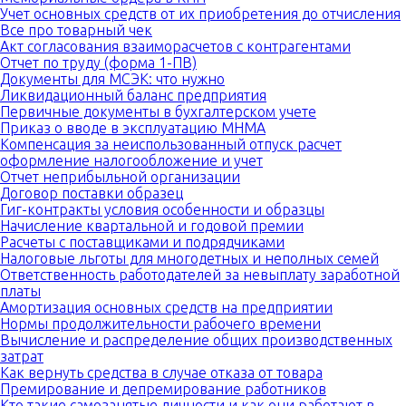
Учет основных средств от их приобретения до отчисления
Все про товарный чек
Акт согласования взаиморасчетов с контрагентами
Отчет по труду (форма 1-ПВ)
Документы для МСЭК: что нужно
Ликвидационный баланс предприятия
Первичные документы в бухгалтерском учете
Приказ о вводе в эксплуатацию МНМА
Компенсация за неиспользованный отпуск расчет
оформление налогообложение и учет
Отчет неприбыльной организации
Договор поставки образец
Гиг-контракты условия особенности и образцы
Начисление квартальной и годовой премии
Расчеты с поставщиками и подрядчиками
Налоговые льготы для многодетных и неполных семей
Ответственность работодателей за невыплату заработной
платы
Амортизация основных средств на предприятии
Нормы продолжительности рабочего времени
Вычисление и распределение общих производственных
затрат
Как вернуть средства в случае отказа от товара
Премирование и депремирование работников
Кто такие самозанятые личности и как они работают в