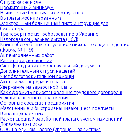
Отпуск за свой счет
Прожиточный минимум
Начисление больничных и отпускных
Выплаты мобилизованным
Электронный больничный лист: инструкция для
бухгалтера
Трансфертное ценообразование в Украине
Налоговая социальная льгота (НСЛ)
Книга обліку бланків трудових книжок і вкладишів до них
(форма № П-9)
Акт выполненных работ
Расчет при увольнении
Счет-фактура как первоначальный документ
Дополнительный отпуск на детей
Учет благотворительной помощи
Акт приема-передачи товара
Удержание из заработной платы
Как оформить приостановление трудового договора в
условиях военного положения
Основные средства предприятия
Малоценные и быстроизнашивающиеся предметы
Виплата декретних
Расчет средней заработной платы с учетом изменений
Докладная записка
ООО на едином налоге (упрощенная система