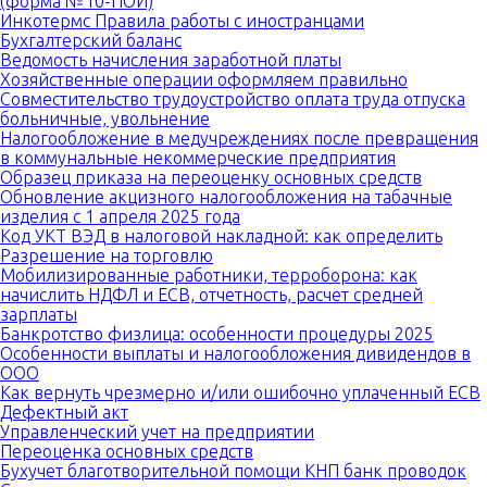
(форма №10-ПОИ)
Инкотермс Правила работы с иностранцами
Бухгалтерский баланс
Ведомость начисления заработной платы
Хозяйственные операции оформляем правильно
Совместительство трудоустройство оплата труда отпуска
больничные, увольнение
Налогообложение в медучреждениях после превращения
в коммунальные некоммерческие предприятия
Образец приказа на переоценку основных средств
Обновление акцизного налогообложения на табачные
изделия с 1 апреля 2025 года
Код УКТ ВЭД в налоговой накладной: как определить
Разрешение на торговлю
Мобилизированные работники, терроборона: как
начислить НДФЛ и ЕСВ, отчетность, расчет средней
зарплаты
Банкротство физлица: особенности процедуры 2025
Особенности выплаты и налогообложения дивидендов в
ООО
Как вернуть чрезмерно и/или ошибочно уплаченный ЕСВ
Дефектный акт
Управленческий учет на предприятии
Переоценка основных средств
Бухучет благотворительной помощи КНП банк проводок