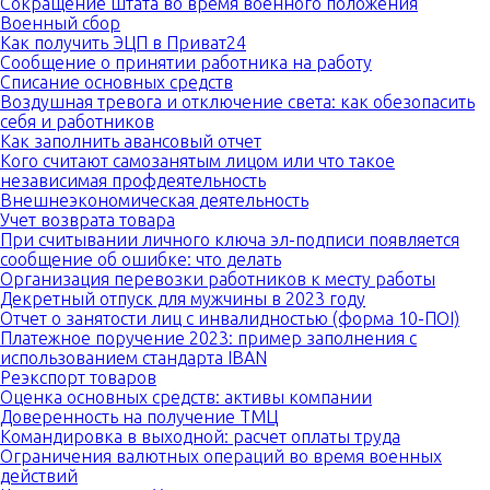
Сокращение штата во время военного положения
Военный сбор
Как получить ЭЦП в Приват24
Сообщение о принятии работника на работу
Списание основных средств
Воздушная тревога и отключение света: как обезопасить
себя и работников
Как заполнить авансовый отчет
Кого считают самозанятым лицом или что такое
независимая профдеятельность
Внешнеэкономическая деятельность
Учет возврата товара
При считывании личного ключа эл-подписи появляется
сообщение об ошибке: что делать
Организация перевозки работников к месту работы
Декретный отпуск для мужчины в 2023 году
Отчет о занятости лиц с инвалидностью (форма 10-ПОІ)
Платежное поручение 2023: пример заполнения с
использованием стандарта IBAN
Реэкспорт товаров
Оценка основных средств: активы компании
Доверенность на получение ТМЦ
Командировка в выходной: расчет оплаты труда
Ограничения валютных операций во время военных
действий