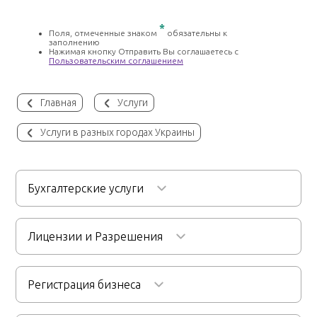
*
Поля, отмеченные знаком
обязательны к
заполнению
Нажимая кнопку Отправить Вы соглашаетесь с
Пользовательским соглашением
Главная
Услуги
Услуги в разных городах Украины
Бухгалтерские услуги
Бухгалтерское обслуживание
Лицензии и Разрешения
Услуги бухгалтера для ФОП/ФЛП
Получение строительной лицензии
Аудиторские услуги
Ведение кадровой документации
Регистрация бизнеса
Получение охранной лицензии
Первичный и финансовый аудит
Расчет заработной платы
Получение противопожарной лицензии
Регистрация ООО
Бухгалтерский аутсорсинг