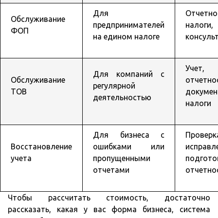
Для
Отчетно
Обслуживание
предпринимателей
налоги,
ФОП
на едином налоге
консуль
Учет,
Для компаний с
Обслуживание
отчетно
регулярной
ТОВ
докумен
деятельностью
налоги
Для бизнеса с
Проверк
Восстановление
ошибками или
исправл
учета
пропущенными
подгото
отчетами
отчетно
Чтобы рассчитать стоимость, достаточно
рассказать, какая у вас форма бизнеса, система