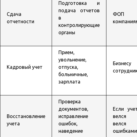
Подготовка и
подача отчетов
Сдача
ФОП
в
отчетности
компания
контролирующие
органы
Прием,
увольнение,
Бизнес
Кадровый учет
отпуска,
сотрудни
больничные,
зарплата
Проверка
документов,
Если уче
Восстановление
исправление
велся 
учета
ошибок,
велс
наведение
ошибками