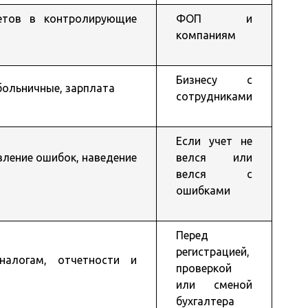
етов в контролирующие
ФОП и
компаниям
Бизнесу с
 больничные, зарплата
сотрудниками
Если учет не
вление ошибок, наведение
велся или
велся с
ошибками
Перед
регистрацией,
алогам, отчетности и
проверкой
или сменой
бухгалтера