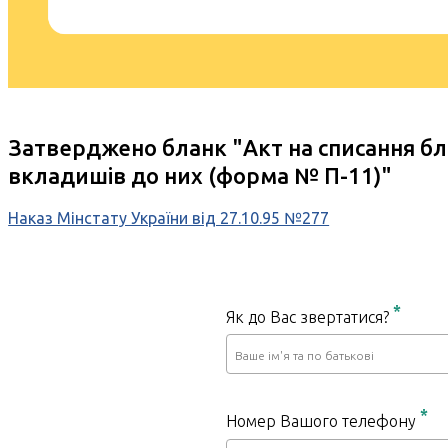
Затверджено бланк "
Акт на списання б
вкладишів до них (форма № П-11)
"
Наказ Мінстату України від 27.10.95 №277
*
Як до Вас звертатися?
*
Номер Вашого телефону