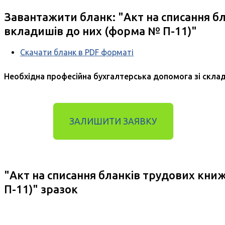
Завантажити бланк: "
Акт на списання б
вкладишів до них (форма № П-11)
"
Скачати бланк в PDF форматі
Необхідна професійна бухгалтерська допомога зі скла
ЗАЛИШИТИ ЗАЯВКУ
"
Акт на списання бланків трудових кни
П-11)
" зразок