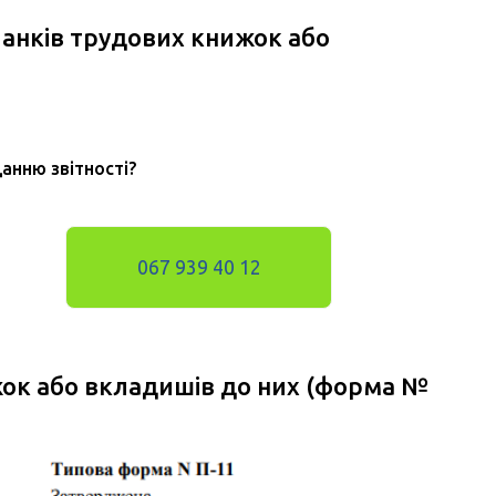
ланків трудових книжок або
данню звітності?
067 939 40 12
жок або вкладишів до них (форма №