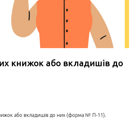
вих книжок або вкладишів до
нижок або вкладишів до них (форма № П-11).