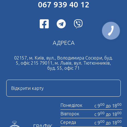
067 939 40 12
Переклад документів на французьку мову
Терміновий переклад документів
Дублікат свідоцтва про шлюб
Нотаріальний переклад документів
АДРЕСА
Легалізація документів
Дублікат свідоцтва про народження
02157, м. Київ, вул., Володимира Сосюри, буд.
5, офіс 215 79011, м. Львів, вул. Тютюнників,
Нотаріально завірена копія
буд. 55, офіс 71
Нострифікація диплому
Нотаріальна довіреність
Відкрити карту
Отримати довідку про несудимість
00
00
Понеділок
с 9
до 18
00
00
Вівторок
с 9
до 18
00
00
Середа
с 9
до 18
ГРАФІК