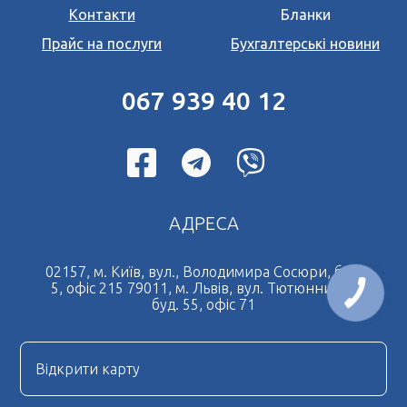
Контакти
Бланки
Переклад документів на італійську мову
*
Прайс на послуги
Бухгалтерські новини
Поля позначені знаком
обов'язкові для
Переклад документів на іспанську мову
заповнення
Натискаючи кнопку Надіслати Ви погоджуєтесь з
Переклад документів на чеську мову
Угода користувача
067 939 40 12
Переклад документів на французьку мову
Терміновий переклад документів
Дублікат свідоцтва про шлюб
Нотаріальний переклад документів
АДРЕСА
Легалізація документів
Дублікат свідоцтва про народження
02157, м. Київ, вул., Володимира Сосюри, буд.
5, офіс 215 79011, м. Львів, вул. Тютюнників,
Нотаріально завірена копія
буд. 55, офіс 71
Нострифікація диплому
Нотаріальна довіреність
Відкрити карту
Отримати довідку про несудимість