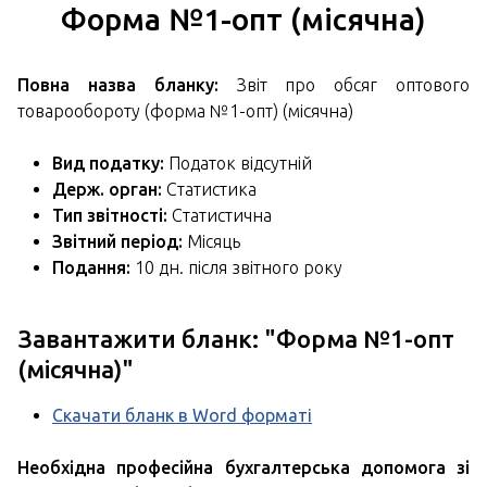
Форма №1-опт (місячна)
Повна назва бланку:
Звіт про обсяг оптового
товарообороту (форма №1-опт) (місячна)
Вид податку:
Податок відсутній
Держ. орган:
Статистика
Тип звітності:
Статистична
Звітний період:
Місяць
Подання:
10 дн. після звітного року
Завантажити бланк: "
Форма №1-опт
(місячна)
"
Скачати бланк в Word форматі
Необхідна професійна бухгалтерська допомога зі