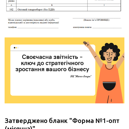
Затверджено бланк "
Форма №1-опт
(місячна)
"