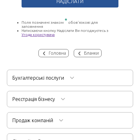
*
Поля позначені знаком
обов'язкові для
заповнення
Натискаючи кнопку Надіслати Ви погоджуєтесь з
Угода користувача
Головна
Бланки
Бухгалтерські послуги
Бухгалтерське обслуговування
Реєстрація бізнесу
Послуги бухгалтера для ФОП
Реєстрація ТОВ
Аудиторські послуги
Ведення кадрової документації
Продаж компаній
Реєстрація ФОП
Первинний та фінансовий аудит
Розрахунок заробітної плати
Реєстрація підприємств
Продаж будівельної компанії
Бухгалтерський аутсорсинг