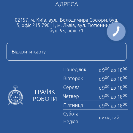
АДРЕСА
Легалізація документів
Дублікат свідоцтва про народження
02157, м. Київ, вул., Володимира Сосюри, буд.
5, офіс 215 79011, м. Львів, вул. Тютюнників,
Нотаріально завірена копія
буд. 55, офіс 71
Нострифікація диплому
Нотаріальна довіреність
Відкрити карту
Отримати довідку про несудимість
00
00
Понеділок
с 9
до 18
00
00
Вівторок
с 9
до 18
00
00
Середа
с 9
до 18
ГРАФІК
00
00
Четвер
с 9
до 18
РОБОТИ
00
00
П'ятниця
с 9
до 18
Субота
вихідний
Неділя