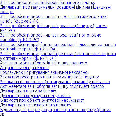
Звіт про використання марок акцизного податку
Декларація про максимальні роздрібні ціни на підакцизні
товари
Звіт про обсяги виробництва та реалізації алкогольних
напоїв (форма 2-РС)
Звіт про обсяги виробництва і реалізації спирту (форма
№1-РС)
Звіт про обсяги виробництва і реалізації тютюнових
виробів (ф. № 3-РС)
Звіт про обсяги придбання та реалізації алкогольних напоїв
у оптовій мережі (ф. № 1-ОА)
Звіт про обсяги придбання та реалізації тютюнових виробів
у оптовій мережі (ф. № 1-ОТ)
Акт інвентаризації обсягів залишку пального
Акцизна накладна Бланк
Розрахунок коригування акцизної накладної
Заява про реєстрацію платника акцизного податку
Заявка на поповнення (коригування) залишку пального
Акт інвентаризації обсягів залишку спирту етилового
Декларація з плати за землю
Декларація з податку на нерухомість
Відомості про об’єкти житлової нерухомості
Декларація з транспортного податку
Відомості для розрахунку транспортного податку (форма
Л)