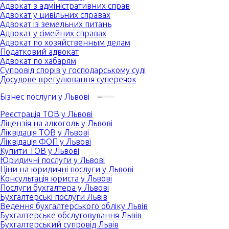
Адвокат з адміністративних справ
Адвокат у цивільних справах
Адвокат із земельних питань
Адвокат у сімейних справах
Адвокат по хозяйственным делам
Податковий адвокат
Адвокат по хабарям
Супровід спорів у господарському суді
Досудове врегулювання суперечок
Бізнес послуги у Львові
Реєстрація ТОВ у Львові
Ліцензія на алкоголь у Львові
Ліквідація ТОВ у Львові
Ліквідація ФОП у Львові
Купити ТОВ у Львові
Юридичні послуги у Львові
Ціни на юридичні послуги у Львові
Консультація юриста у Львові
Послуги бухгалтера у Львові
Бухгалтерські послуги Львів
Ведення бухгалтерського обліку Львів
Бухгалтерське обслуговування Львів
Бухгалтерський супровід Львів