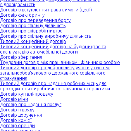
відповідальність
Договір відступлення права вимоги (цесії)
Договір факторингу
Договір про переведення боргу
Договір про спільну діяльність
Договір про співробітництво
Договір про спільну виробничу діяльність
Типовий концесійний договір
Типовий концесійний договір на будівництво та
експлуатацію автомобільної дороги
Договір зберігання
Трудовий договір між працівником і фізичною особою
Типовий договір про добровільну участь у системі
загальнообов'язкового державного соціального
страхування
Типовий договір про надання робочих місць для
проходження виробничого навчання та практики
Договір купівлі-продажу
Договір міни
Договір про надання послуг
Договір підряду
Договір доручення
Договір комісії
Договір оренди
Договір дарування