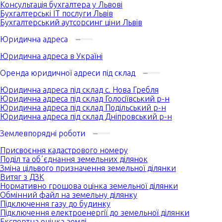
Консультація бухгалтера у Львові
Бухгалтерські IT послуги Львів
Бухгалтерський аутсорсинг ціни Львів
Юридична адреса
Юридична адреса в Україні
Оренда юридичної адреси під склад
Юридична адреса під склад с. Нова Гребля
Юридична адреса під склад Голосіївський р-н
Юридична адреса під склад Подільський р-н
Юридична адреса під склад Дніпровський р-н
Землевпорядні роботи
Присвоєння кадастрового номеру
Поділ та обʼєднання земельних ділянок
Зміна цільвого призначення земельної ділянки
Витяг з ДЗК
Нормативно грошова оцінка земельної ділянки
Обмінний файл на земельну ділянку
Підключення газу до будинку
Підключення електроенергії до земельної ділянки
Експертна оцінка землі