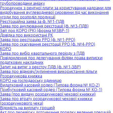
трубопроводами аміаку
Розрахунок з рентної плати за користування надрами для
видобування вуглеводневої сировини під час виконання
угоди про розподіл продукції
Реєстраційна заява за ф. №1-ПДВ
Заява про анулювання реєстрації (ф. №3-ПДВ)
Звіт про КОРО (РК) (форма №ЗВР-1)
Довідка про використані РК
Заява про реєстрацію РРО (ф. №1-РРО)
Заява про скасування реєстрації РРО (ф. №4-РРО)
КОРО
Заява про вибір квартального періоду з ПДВ
Повідомлення про делегування філіям права виписки
податкових накладних
Запит на витяг з реєстру ПДВ (ф. №1-ЗВР)
Заява про відмову/зупинення використання пільги
Розрахункова книжка
КОРО на господарську одиницю
Видатковий касовий ордер (Типова форма № КО-2)
Прибутковий касовий ордер (Типова форма № КО-1)
Заява (про видачу розрахункової чекової книжки)
Заява про втрату розрахункової чекової книжки
(розрахункового чека)
Відомість на виплату грошей
Акт про перевірку дотримання порядку ведення операцій