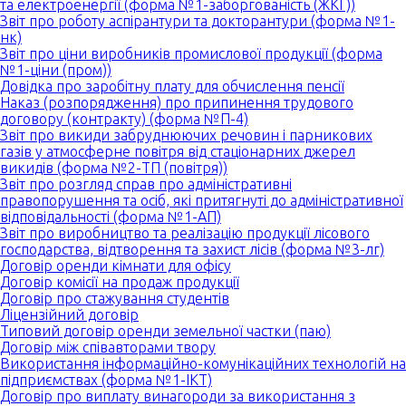
та електроенергії (форма №1-заборгованість (ЖКГ))
Звіт про роботу аспірантури та докторантури (форма №1-
нк)
Звіт про ціни виробників промислової продукції (форма
№1-ціни (пром))
Довідка про заробітну плату для обчислення пенсії
Наказ (розпорядження) про припинення трудового
договору (контракту) (форма №П-4)
Звіт про викиди забруднюючих речовин і парникових
газів у атмосферне повітря від стаціонарних джерел
викидів (форма №2-ТП (повітря))
Звіт про розгляд справ про адміністративні
правопорушення та осіб, які притягнуті до адміністративної
відповідальності (форма №1-АП)
Звіт про виробництво та реалізацію продукції лісового
господарства, відтворення та захист лісів (форма №3-лг)
Договір оренди кімнати для офісу
Договір комісії на продаж продукції
Договір про стажування студентів
Ліцензійний договір
Типовий договір оренди земельної частки (паю)
Договір між співавторами твору
Використання інформаційно-комунікаційних технологій на
підприємствах (форма №1-ІКТ)
Договір про виплату винагороди за використання з