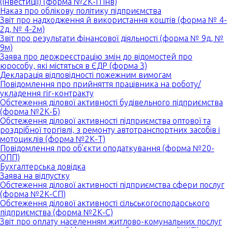
(інвестиції) (форма №2К-П інв)
Наказ про облікову політику підприємства
Звіт про надходження й використання коштів (форма № 4-
2д, № 4-2м)
Звіт про результати фінансової діяльності (форма № 9д, №
9м)
Заява про держреєстрацію змін до відомостей про
юрособу, які містяться в ЄДР (форма 3)
Декларація відповідності пожежним вимогам
Повідомлення про прийняття працівника на роботу/
укладення гіг-контракту
Обстеження ділової активності будівельного підприємства
(форма №2К-Б)
Обстеження ділової активності підприємства оптової та
роздрібної торгівлі, з ремонту автотранспортних засобів і
мотоциклів (форма №2К-Т)
Повідомлення про об’єкти оподаткування (форма №20-
ОПП)
Бухгалтерська довідка
Заява на відпустку
Обстеження ділової активності підприємства сфери послуг
(форма №2К-СП)
Обстеження ділової активності сільськогосподарського
підприємства (форма №2К-С)
Звіт про оплату населенням житлово-комунальних послуг