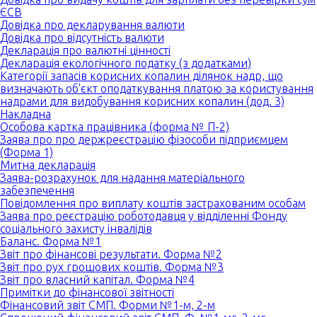
ЄСВ
Довідка про декларування валюти
Довідка про відсутність валюти
Декларація про валютні цінності
Декларація екологічного податку (з додатками)
Категорії запасів корисних копалин ділянок надр, що
визначають об'єкт оподаткування платою за користування
надрами для видобування корисних копалин (дод. 3)
Накладна
Особова картка працівника (форма № П-2)
Заява про про держреєстрацію фізособи підприємцем
(Форма 1)
Митна декларація
Заява-розрахунок для надання матеріального
забезпечення
Повідомлення про виплату коштів застрахованим особам
Заява про реєстрацію роботодавця у відділенні Фонду
соціального захисту інвалідів
Баланс. Форма №1
Звіт про фінансові результати. Форма №2
Звіт про рух грошових коштів. Форма №3
Звіт про власний капітал. Форма №4
Примітки до фінансової звітності
Фінансовий звіт СМП. Форми №1-м, 2-м