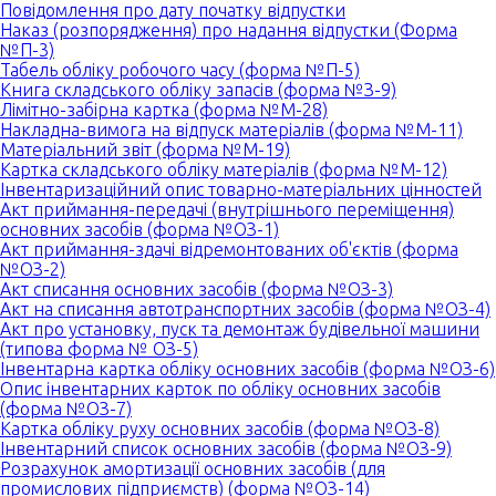
Повідомлення про дату початку відпустки
Наказ (розпорядження) про надання відпустки (Форма
№П-3)
Табель обліку робочого часу (форма №П-5)
Книга складського обліку запасів (форма №З-9)
Лімітно-забірна картка (форма №М-28)
Накладна-вимога на відпуск матеріалів (форма №М-11)
Матеріальний звіт (форма №М-19)
Картка складського обліку матеріалів (форма №М-12)
Інвентаризаційний опис товарно-матеріальних цінностей
Акт приймання-передачі (внутрішнього переміщення)
основних засобів (форма №ОЗ-1)
Акт приймання-здачі відремонтованих об'єктів (форма
№ОЗ-2)
Акт списання основних засобів (форма №ОЗ-3)
Акт на списання автотранспортних засобів (форма №ОЗ-4)
Акт про установку, пуск та демонтаж будівельної машини
(типова форма № ОЗ-5)
Інвентарна картка обліку основних засобів (форма №ОЗ-6)
Опис інвентарних карток по обліку основних засобів
(форма №ОЗ-7)
Картка обліку руху основних засобів (форма №OЗ-8)
Інвентарний список основних засобів (форма №ОЗ-9)
Розрахунок амортизації основних засобів (для
промислових підприємств) (форма №ОЗ-14)