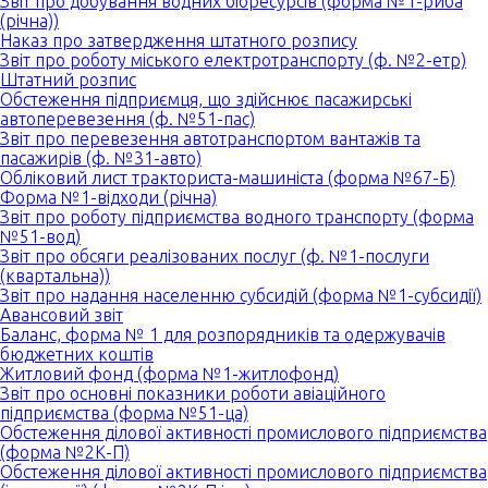
Звіт про добування водних біоресурсів (форма №1-риба
(річна))
Наказ про затвердження штатного розпису
Звіт про роботу міського електротранспорту (ф. №2-етр)
Штатний розпис
Обстеження підприємця, що здійснює пасажирські
автоперевезення (ф. №51-пас)
Звіт про перевезення автотранспортом вантажів та
пасажирів (ф. №31-авто)
Обліковий лист тракториста-машиніста (форма №67-Б)
Форма №1-відходи (річна)
Звіт про роботу підприємства водного транспорту (форма
№51-вод)
Звіт про обсяги реалізованих послуг (ф. №1-послуги
(квартальна))
Звіт про надання населенню субсидій (форма №1-субсидії)
Авансовий звіт
Баланс, форма № 1 для розпорядників та одержувачів
бюджетних коштів
Житловий фонд (форма №1-житлофонд)
Звіт про основні показники роботи авіаційного
підприємства (форма №51-ца)
Обстеження ділової активності промислового підприємства
(форма №2К-П)
Обстеження ділової активності промислового підприємства