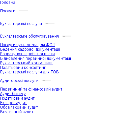
Головна
Послуги
Бухгалтерські послуги
Бухгалтерське обслуговування
Послуги бухгалтера для ФОП
Ведення кадрової документації
Розрахунок заробітної плати
Відновлення первинної документації
Бухгалтерський консалтинг
Податковий консалтинг
Бухгалтерські послуги для ТОВ
Аудиторські послуги
Первинний та фінансовий аудит
Аудит бізнесу
Податковий аудит
Експрес аудит
Обов'язковий аудит
Внутрішній аудит