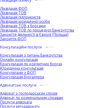
Ліквідація бізнесу
Ліквідація ФОП
Ліквідація ТОВ
Ліквідація підприємств
Ліквідація юридичної особи
Ліквідація ТОВ з боргами
Ліквідація ТОВ по процедурі банкрутства
Закриття діяльності в Європі (Польща)
Закриття ФОП
Консультаційні послуги
Консультація з питань банкрутства
Онлайн консультація
Консультація по кредитних боргах
Юридична консультація
Консультація з ФОП
Консультація бухгалтера
Адвокатські послуги
Адвокат з господарських спорів
Адвокат по кримінальним справам
Послуги адвоката
Послуги автоадвокату