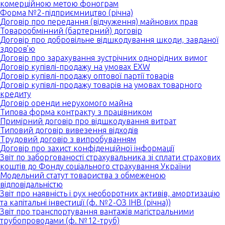
комерційною метою фонограм
Форма №2-підприємництво (річна)
Договір про передання (відчуження) майнових прав
Товарообмінний (бартерний) договір
Договір про добровільне відшкодування шкоди, завданої
здоров’ю
Договір про зарахування зустрічних однорідних вимог
Договір купівлі-продажу на умовах EXW
Договір купівлі-продажу оптової партії товарів
Договір купівлі-продажу товарів на умовах товарного
кредиту
Договір оренди нерухомого майна
Типова форма контракту з працівником
Примірний договір про відшкодування витрат
Типовий договір вивезення відходів
Трудовий договір з випробуванням
Договір про захист конфіденційної інформації
Звіт по заборгованості страхувальника зі сплати страхових
коштів до Фонду соціального страхування України
Модельний статут товариства з обмеженою
відповідальністю
Звіт про наявність і рух необоротних активів, амортизацію
та капітальні інвестиції (ф. №2-ОЗ ІНВ (річна))
Звіт про транспортування вантажів магістральними
трубопроводами (ф. №12-труб)