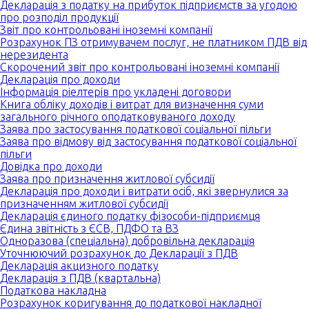
Декларація з податку на прибуток підприємств за угодою
про розподіл продукції
Звіт про контрольовані іноземні компанії
Розрахунок ПЗ отримувачем послуг, не платником ПДВ від
нерезидента
Скорочений звіт про контрольовані іноземні компанії
Декларація про доходи
Інформація ріелтерів про укладені договори
Книга обліку доходів і витрат для визначення суми
загального річного оподатковуваного доходу
Заява про застосування податкової соціальної пільги
Заява про відмову від застосування податкової соціальної
пільги
Довідка про доходи
Заява про призначення житлової субсидії
Декларація про доходи і витрати осіб, які звернулися за
призначенням житлової субсидії
Декларація єдиного податку фізособи-підприємця
Єдина звітність з ЄСВ, ПДФО та ВЗ
Одноразова (спеціальна) добровільна декларація
Уточнюючий розрахунок до Декларації з ПДВ
Декларація акцизного податку
Декларація з ПДВ (квартальна)
Податкова накладна
Розрахунок коригування до податкової накладної