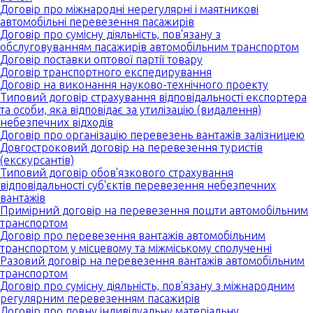
Договір про міжнародні нерегулярні і маятникові
автомобільні перевезення пасажирів
Договір про сумісну діяльність, пов'язану з
обслуговуванням пасажирів автомобільним транспортом
Договір поставки оптової партії товару
Договір транспортного експедирування
Договір на виконання науково-технічного проекту
Типовий договір страхування відповідальності експортера
та особи, яка відповідає за утилізацію (видалення)
небезпечних відходів
Договір про організацію перевезень вантажів залізницею
Довгостроковий договір на перевезення туристів
(екскурсантів)
Типовий договір обов'язкового страхування
відповідальності суб'єктів перевезення небезпечних
вантажів
Примірний договір на перевезення пошти автомобільним
транспортом
Договір про перевезення вантажів автомобільним
транспортом у місцевому та міжміському сполученні
Разовий договір на перевезення вантажів автомобільним
транспортом
Договір про сумісну діяльність, пов'язану з міжнародним
регулярним перевезенням пасажирів
Договір про повну індивідуальну матеріальну