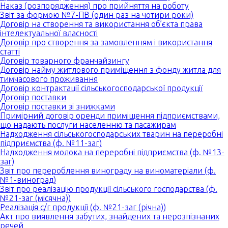
Наказ (розпорядження) про прийняття на роботу
Звіт за формою №7-ПВ (один раз на чотири роки)
Договір на створення та використання об’єкта права
інтелектуальної власності
Договір про створення за замовленням і використання
статті
Договір товарного франчайзингу
Договір найму житлового приміщення з фонду житла для
тимчасового проживання
Договір контрактації сільськогосподарської продукції
Договір поставки
Договір поставки зі знижками
Примірний договір оренди приміщення підприємствами,
що надають послуги населенню та пасажирам
Надходження сільськогосподарських тварин на переробні
підприємства (ф. №11-заг)
Надходження молока на переробні підприємства (ф. №13-
заг)
Звіт про перероблення винограду на виноматеріали (ф.
№1-виноград)
Звіт про реалізацію продукції сільського господарства (ф.
№21-заг (місячна))
Реалізація с/г продукції (ф. №21-заг (річна))
Акт про виявлення забутих, знайдених та нерозпізнаних
речей