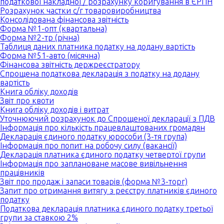
податкової накладної / розрахунку коригування в ЄРПН
Розрахунок частки с/г товаровиробництва
Консолідована фінансова звітність
Форма №1-опт (квартальна)
Форма №2-тр (річна)
Таблиця даних платника податку на додану вартість
Форма №51-авто (місячна)
Фінансова звітність держреєстратору
Спрощена податкова декларація з податку на додану
вартість
Книга обліку доходів
Звіт про квоти
Книга обліку доходів і витрат
Уточнюючий розрахунок до Спрощеної декларації з ПДВ
Інформація про кількість працевлаштованих громадян
Декларація єдиного податку юрособи (3-тя група)
Інформація про попит на робочу силу (вакансії)
Декларація платника єдиного податку четвертої групи
Інформація про заплановане масове вивільнення
працівників
Звіт про продаж і запаси товарів (форма №3-торг)
Запит про отримання витягу з реєстру платників єдиного
податку
Податкова декларація платника єдиного податку третьої
групи за ставкою 2%