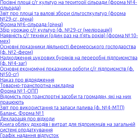
Посівні площі с/г культур на території сільради (форма №4-
сільрада)
Звіт про площі та валові збори сільгоспкультур (форма
№29-сг, річна)
Форма №6-сільрада (річна)
Збір урожаю с/г культур (ф. №29-сг (меліорація))
Наявність с/г техніки (один раз на п’ять років) (форма №10-
мех)
Основні показники діяльності фермерського господарства
(ф. №2-ферм)
Надходження цукрових буряків на переробні підприємства
(ф. №4-заг)
Основні економічні показники роботи с/г підприємств (ф.
№50-сг)
Наказ про відрядження
Товарно-транспортна накладна
Форма №1-ОПП
Відомість про транспортні засоби та громадян, які на них
працюють
Звіт про використання та запаси палива (ф. №4-МТП)
Баланс. Форма №1
Декларація про відходи
Книга обліку доходів і витрат для підприємців на загальній
системі оподаткування
Графік надання відпусток