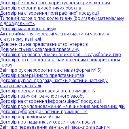
Договір безоплатного користування приміщенням
Договір охорони виробничих обєктів
Договір на створення поліграфічної продукції
Типовий договір про колективну (бригадну) матеріальну
відповідальність
Договір майнового найму
Акт приймання-передачі частки (частини частки) у
статутному капіталі
Довіреність на представництво інтересів
Довіреність на укладання правочину
Договір про розподіл майнових прав на службовий твір
Договір про створення за замовленням і використання
твору
Звіт про рух необоротних активів (форма № 5)
Договір комерційного представництва
Договір купівлі-продажу частки (частини частки) у
статутному капіталі
Договір оренди торговельного приміщення
Договір позички транспортного засобу
Договір на створення інформаційної продукції
Договір про уповноваження на вчинення виконавчих дій
Договір суборенди частини приміщення
Договір управління майном
Договір про надання аутсорсингових послуг
Звіт про перевезення вантажів і пасажирів водним