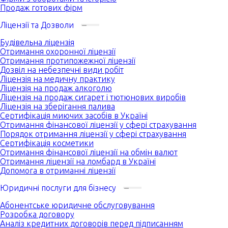
Продаж готових фірм
Ліцензії та Дозволи
Будівельна ліцензія
Отримання охоронної ліцензії
Отримання протипожежної ліцензії
Дозвіл на небезпечні види робіт
Ліцензія на медичну практику
Ліцензія на продаж алкоголю
Ліцензія на продаж сигарет і тютюнових виробів
Ліцензія на зберігання палива
Сертифікація миючих засобів в Україні
Отримання фінансової ліцензії у сфері страхування
Порядок отримання ліцензії у сфері страхування
Сертифікація косметики
Отримання фінансової ліцензії на обмін валют
Отримання ліцензії на ломбард в Україні
Допомога в отриманні ліцензії
Юридичні послуги для бізнесу
Абонентське юридичне обслуговування
Розробка договору
Аналіз кредитних договорів перед підписанням