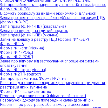
Спрощений фінансовий звіт СМП. Ф. №1-мс, 2-мс
Звіт про зайнятість і працевлаштування осіб з інвалідністю.
Форма №10-ПОІ
Відомість розподілу за видами економічної діяльності
Заява про зняття з реєстрації як суб'єкта спецрежиму ПДВ
(форма №3-РС)
Звіт з праці (ф. №1-ПВ) (квартальна)
Заява про перехід на єдиний податок
Звіт з праці (ф. №1-ПВ) (місячна)
Запит на довідку з реєстру ПДВ (форма №1-ЗДР)
Форма №1-Б
Форма №1-опт (місячна)
Форма № 1-РОБД
Форма № 2-РОБД
Заява про відмову від застосування спрощеної системи
оподаткування
Форма №1-торг (місячна)
Форма №2ТП-водгосп
Звіт про травматизм. Форма №7-тнв
Реєстр податкових накладних / розрахунків коригування,
реєстрація яких зупинена
Форма №1-підприємництво
Перелік додаткових статей фінансової звітності
Розрахунок доходу за попередній календарний рік
Рішення про реєстрацію або відмову в реєстрації