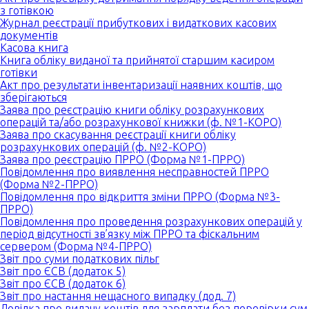
з готівкою
Журнал реєстрації прибуткових і видаткових касових
документів
Касова книга
Книга обліку виданої та прийнятої старшим касиром
готівки
Акт про результати інвентаризації наявних коштів, що
зберігаються
Заява про реєстрацію книги обліку розрахункових
операцій та/або розрахункової книжки (ф. №1-КОРО)
Заява про скасування реєстрації книги обліку
розрахункових операцій (ф. №2-КОРО)
Заява про реєстрацію ПРРО (Форма №1-ПРРО)
Повідомлення про виявлення несправностей ПРРО
(Форма №2-ПРРО)
Повідомлення про відкриття зміни ПРРО (Форма №3-
ПРРО)
Повідомлення про проведення розрахункових операцій у
період відсутності зв’язку між ПРРО та фіскальним
сервером (Форма №4-ПРРО)
Звіт про суми податкових пільг
Звіт про ЄСВ (додаток 5)
Звіт про ЄСВ (додаток 6)
Звіт про настання нещасного випадку (дод. 7)
Довідка про видачу коштів для зарплати без перевірки сум