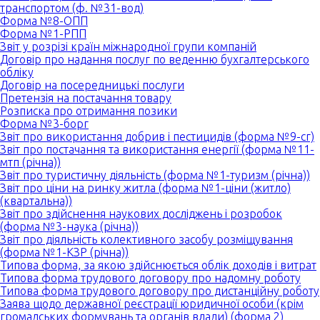
транспортом (ф. №31-вод)
Форма №8-ОПП
Форма №1-РПП
Звіт у розрізі країн міжнародної групи компаній
Договір про надання послуг по веденню бухгалтерського
обліку
Договір на посередницькі послуги
Претензія на постачання товару
Розписка про отримання позики
Форма №3-борг
Звіт про використання добрив і пестицидів (форма №9-сг)
Звіт про постачання та використання енергії (форма №11-
мтп (річна))
Звіт про туристичну діяльність (форма №1-туризм (річна))
Звіт про ціни на ринку житла (форма №1-ціни (житло)
(квартальна))
Звіт про здійснення наукових досліджень і розробок
(форма №3-наука (річна))
Звіт про діяльність колективного засобу розміщування
(форма №1-КЗР (річна))
Типова форма, за якою здійснюється облік доходів і витрат
Типова форма трудового договору про надомну роботу
Типова форма трудового договору про дистанційну роботу
Заява щодо державної реєстрації юридичної особи (крім
громадських формувань та органів влади) (форма 2)