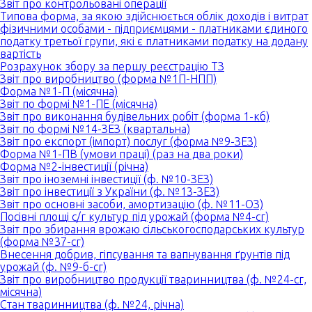
Звіт про контрольовані операції
Типова форма, за якою здійснюється облік доходів і витрат
фізичними особами - підприємцями - платниками єдиного
податку третьої групи, які є платниками податку на додану
вартість
Розрахунок збору за першу реєстрацію ТЗ
Звіт про виробництво (форма №1П-НПП)
Форма №1-П (місячна)
Звіт по формі №1-ПЕ (місячна)
Звіт про виконання будівельних робіт (форма 1-кб)
Звіт по формі №14-ЗЕЗ (квартальна)
Звіт про експорт (імпорт) послуг (форма №9-ЗЕЗ)
Форма №1-ПВ (умови праці) (раз на два роки)
Форма №2-інвестиції (річна)
Звіт про іноземні інвестиції (ф. №10-ЗЕЗ)
Звіт про інвестиції з України (ф. №13-ЗЕЗ)
Звіт про основні засоби, амортизацію (ф. №11-ОЗ)
Посівні площі с/г культур під урожай (форма №4-сг)
Звіт про збирання врожаю сільськогосподарських культур
(форма №37-сг)
Внесення добрив, гіпсування та вапнування ґрунтів під
урожай (ф. №9-б-сг)
Звіт про виробництво продукції тваринництва (ф. №24-сг,
місячна)
Стан тваринництва (ф. №24, річна)