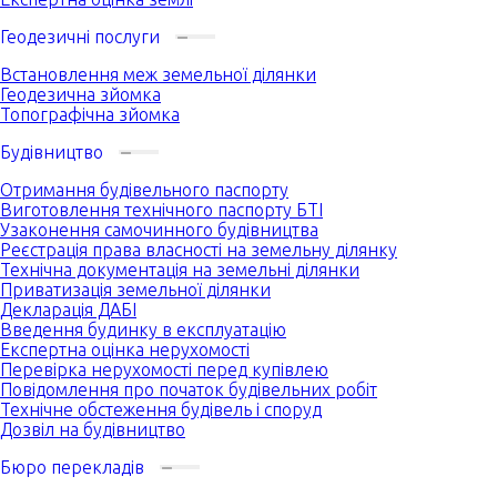
Геодезичні послуги
Встановлення меж земельної ділянки
Геодезична зйомка
Топографічна зйомка
Будівництво
Отримання будівельного паспорту
Виготовлення технічного паспорту БТІ
Узаконення самочинного будівництва
Реєстрація права власності на земельну ділянку
Технічна документація на земельні ділянки
Приватизація земельної ділянки
Декларація ДАБІ
Введення будинку в експлуатацію
Експертна оцінка нерухомості
Перевірка нерухомості перед купівлею
Повідомлення про початок будівельних робіт
Технічне обстеження будівель і споруд
Дозвіл на будівництво
Бюро перекладів