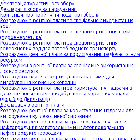
Декларація туристичного збору
Декларація збору за паркування
Квитанція про прийняття податків і зборів
Розрахунок з рентної плати за спеціальне використання
води
Розрахунок з рентної плати за спецвикористання води
(гідроенергетика)
Розрахунок з рентної плати за спецвикористання
поверхневих вод для потреб водного транспорту
Розрахунок рентної плати за користування радіочастотним
ресурсом
Розрахунки з рентної плати за спеціальне використання
лісових ресурсів
Розрахунок плати за користування надрами для
видобування корисних копалин
Розрахунок з рентної плати за користування надрами в
цілях, не пов’язаних з видобуванням корисних копалин
(дод. 3 до Декларації)
Декларація з рентної плати
Розрахунок рентної плати за користування надрами для
видобування вуглеводневої сировини
Розрахунок рентної плати за транспортування нафти і
нафтопродуктів магістральними нафтопроводами та
нафтопродуктопроводами
Розрахунок рентної плати за транзитне транспортування