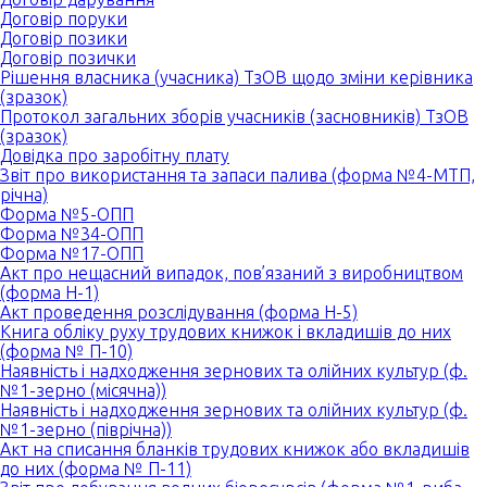
Договір поруки
Договір позики
Договір позички
Рішення власника (учасника) ТзОВ щодо зміни керівника
(зразок)
Протокол загальних зборів учасників (засновників) ТзОВ
(зразок)
Довідка про заробітну плату
Звіт про використання та запаси палива (форма №4-МТП,
річна)
Форма №5-ОПП
Форма №34-ОПП
Форма №17-ОПП
Акт про нещасний випадок, пов’язаний з виробництвом
(форма Н-1)
Акт проведення розслідування (форма Н-5)
Книга обліку руху трудових книжок і вкладишів до них
(форма № П-10)
Наявність і надходження зернових та олійних культур (ф.
№1-зерно (місячна))
Наявність і надходження зернових та олійних культур (ф.
№1-зерно (піврічна))
Акт на списання бланків трудових книжок або вкладишів
до них (форма № П-11)