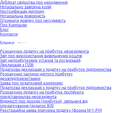
Дублікат свідоцтва про народження
Нотаріально завірена копія
Нострифікація диплому
Нотаріальна довіреність
Отримати довідку про несудимість
Про Компанію
Блог
Контакти
Бланки
Розрахунок податку на прибуток нерезидента
Звіт про використання вивільнених коштів
Звіт неприбуткових установ та організацій
Декларація з ПДВ
Податкова декларація з податку на прибуток підприємства
Розрахунок частини чистого прибутку
держпідприємствами
Заява про податковий компроміс
Податкова декларація з податку на прибуток підприємства
Розрахунок податку на прибуток постійного
представництва нерезидента
Відомості про доходи (прибутки), звільнені від
оподаткування (додаток ВД)
Реєстраційна заява платника податку (форма №1-РН)