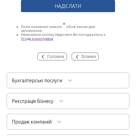
*
Поля позначені знаком
обов'язкові для
заповнення
Натискаючи кнопку Надіслати Ви погоджуєтесь з
Угода користувача
Головна
Бланки
Бухгалтерські послуги
Бухгалтерське обслуговування
Реєстрація бізнесу
Послуги бухгалтера для ФОП
Реєстрація ТОВ
Аудиторські послуги
Ведення кадрової документації
Продаж компаній
Реєстрація ФОП
Первинний та фінансовий аудит
Розрахунок заробітної плати
Реєстрація підприємств
Продаж будівельної компанії
Бухгалтерський аутсорсинг