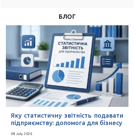
*
Номер Вашого телефону
БЛОГ
Зручний час для дзвінка
*
Поля позначені знаком
обов'язкові для заповнення
Натискаючи кнопку Надіслати Ви погоджуєтесь з
Угода
користувача
Яку статистичну звітність подавати
підприємству: допомога для бізнесу
08 July 2026