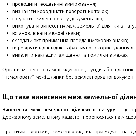
проводити геодезичні вимірювання;
визначати координати поворотних точок;
готувати землевпорядну документацію;
виконувати винесення меж земельної ділянки в нату
встановлювати межові знаки;
складати акт приймання-передачі межових знаків;
перевіряти відповідність фактичного користування д
виявляти накладки, зміщення та помилки в межах.
Органи місцевого самоврядування, сусіди або власник
“намалювати” межі ділянки без землевпорядної документа
Що таке винесення меж земельної ділян
Винесення меж земельної ділянки в натуру
- це про
Державному земельному кадастрі, переносяться на місцеві
Простими словами, землевпорядник приїжджає на ді