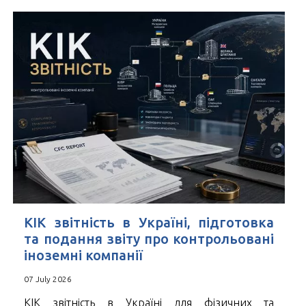
КІК звітність в Україні, підготовка
та подання звіту про контрольовані
іноземні компанії
07 July 2026
КІК звітність в Україні для фізичних та