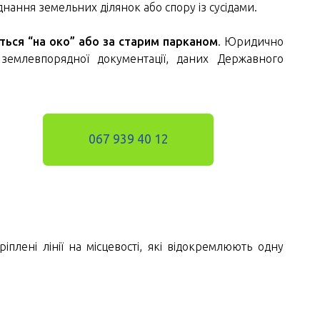
нання земельних ділянок або спору із сусідами.
ться “на око” або за старим парканом
. Юридично
 землевпорядної документації, даних Державного
067 939 40 12
плені лінії на місцевості, які відокремлюють одну