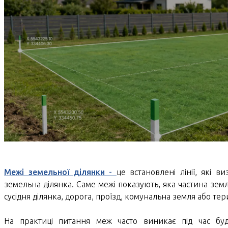
Межі земельної ділянки
-
це встановлені лінії, які в
земельна ділянка. Саме межі показують, яка частина зем
сусідня ділянка, дорога, проїзд, комунальна земля або те
На практиці питання меж часто виникає під час буд