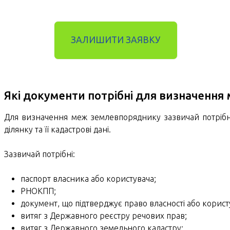
ЗАЛИШИТИ ЗАЯВКУ
Які документи потрібні для визначення
Для визначення меж землевпоряднику зазвичай потрібні
ділянку та її кадастрові дані.
Зазвичай потрібні:
паспорт власника або користувача;
РНОКПП;
документ, що підтверджує право власності або корис
витяг з Державного реєстру речових прав;
витяг з Державного земельного кадастру;