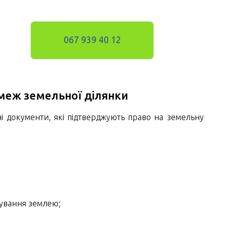
067 939 40 12
 меж земельної ділянки
 документи, які підтверджують право на земельну
тування землею;