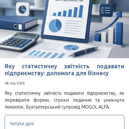
*
Поля позначені знаком
обов'язкові для
заповнення
Натискаючи кнопку Надіслати Ви погоджуєтесь з
Угода користувача
Яку статистичну звітність подавати
підприємству: допомога для бізнесу
08 July 2026
Яку статистичну звітність подавати підприємству, як
перевірити форми, строки подання та уникнути
помилок. Бухгалтерський супровід MOGOL ALFA.
Читати далі