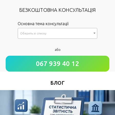
БЕЗКОШТОВНА КОНСУЛЬТАЦІЯ
Основна тема консультації
Оберить зi списку
*
або
Як до Вас звертатися?
067 939 40 12
*
Номер Вашого телефону
БЛОГ
Зручний час для дзвінка