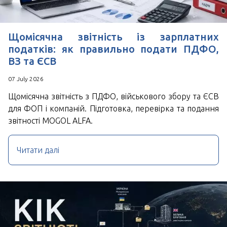
Щомісячна звітність із зарплатних
податків: як правильно подати ПДФО,
ВЗ та ЄСВ
07 July 2026
Щомісячна звітність з ПДФО, військового збору та ЄСВ
для ФОП і компаній. Підготовка, перевірка та подання
звітності MOGOL ALFA.
Читати далі