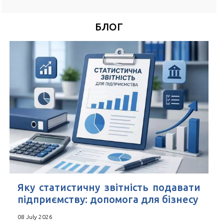
*
Номер Вашого телефону
БЛОГ
Зручний час для дзвінка
*
Поля позначені знаком
обов'язкові для заповнення
Натискаючи кнопку Надіслати Ви погоджуєтесь з
Угода
користувача
Яку статистичну звітність подавати
підприємству: допомога для бізнесу
08 July 2026