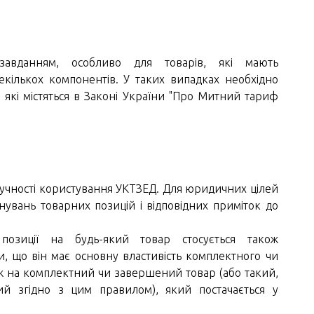
вданням, особливо для товарів, які мають
кількох компонентів. У таких випадках необхідно
які містяться в Законі України "Про Митний тариф
зручності користування УКТЗЕД. Для юридичних цілей
нувань товарних позицій і відповідних приміток до
позиції на будь-який товар стосується також
, що він має основну властивість комплектного чи
 на комплектний чи завершений товар (або такий,
й згідно з цим правилом), який постачається у