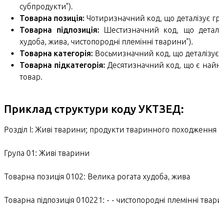
субпродукти").
Товарна позиція:
Чотиризначний код, що деталізує гр
Товарна підпозиція:
Шестизначний код, що деталі
худоба, жива, чистопородні племінні тварини").
Товарна категорія:
Восьмизначний код, що деталізує
Товарна підкатегорія:
Десятизначний код, що є найн
товар.
Приклад структури коду УКТЗЕД:
Розділ I: Живі тварини; продукти тваринного походження
Група 01: Живі тварини
Товарна позиція 0102: Велика рогата худоба, жива
Товарна підпозиція 010221: - - чистопородні племінні тва