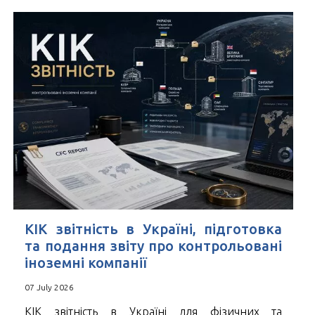
КІК звітність в Україні, підготовка
та подання звіту про контрольовані
іноземні компанії
07 July 2026
КІК звітність в Україні для фізичних та