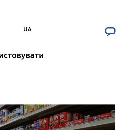
UA
ристовувати