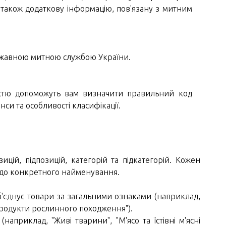
 також додаткову інформацію, пов'язану з митним
ержавною митною службою України.
істю допоможуть вам визначити правильний код
си та особливості класифікації.
ицій, підпозицій, категорій та підкатегорій. Кожен
о до конкретного найменування.
б'єднує товари за загальними ознаками (наприклад,
Продукти рослинного походження").
наприклад, "Живі тварини", "М'ясо та їстівні м'ясні