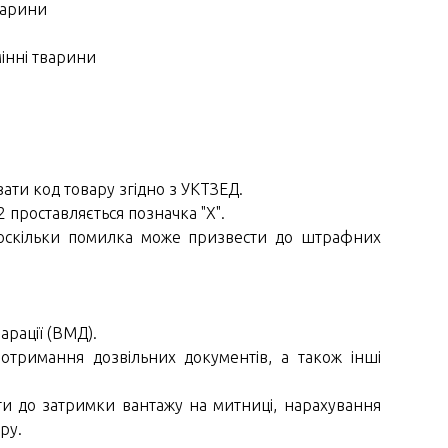
тварини
мінні тварини
зати код товару згідно з УКТЗЕД.
2 проставляється позначка "X".
оскільки помилка може призвести до штрафних
арації (ВМД).
 отримання дозвільних документів, а також інші
и до затримки вантажу на митниці, нарахування
ру.