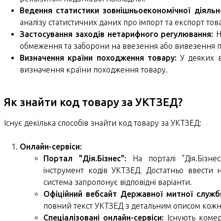
Ведення статистики зовнішньоекономічної діяльно
аналізу статистичних даних про імпорт та експорт това
Застосування заходів нетарифного регулювання:
Н
обмеження та заборони на ввезення або вивезення п
Визначення країни походження товару:
У деяких в
визначення країни походження товару.
Як знайти код товару за УКТЗЕД?
Існує декілька способів знайти код товару за УКТЗЕД:
Онлайн-сервіси:
Портал "Дія.Бізнес":
На порталі "Дія.Бізне
інструмент кодів УКТЗЕД. Достатньо ввести н
система запропонує відповідні варіанти.
Офіційний вебсайт Державної митної служби
повний текст УКТЗЕД з детальним описом кожн
Спеціалізовані онлайн-сервіси:
Існують комер