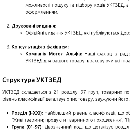
можливості пошуку та підбору кодів УКТЗЕД, а
оформленням.
Друковані видання:
Офіційні видання УКТЗЕД, які публікуються Д
Консультація з фахівцем:
Компанія Могол Альфа:
Наші фахівці з рад
УКТЗЕД для вашого товару, враховуючи всі нюан
Структура УКТЗЕД
УКТЗЕД складається з 21 розділу, 97 груп, товарних поз
рівень класифікації деталізує опис товару, звужуючи йог
Розділ (I-XXI):
Найбільший рівень класифікації, що о
"Живі тварини; продукти тваринного походження", "
Група (01-97):
Двозначний код, що деталізує розділ (