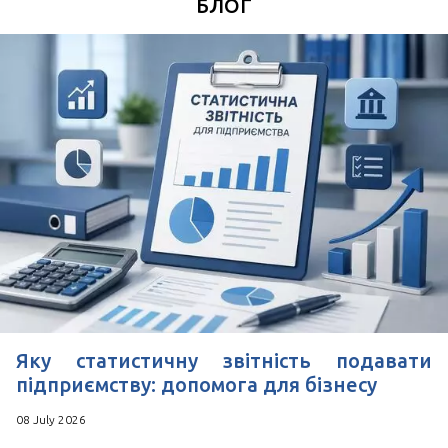
БЛОГ
Зручний час для дзвінка
*
Поля позначені знаком
обов'язкові для
заповнення
Натискаючи кнопку Надіслати Ви погоджуєтесь з
Угода користувача
Яку статистичну звітність подавати
підприємству: допомога для бізнесу
08 July 2026