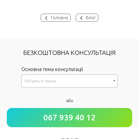
Головна
Блог
БЕЗКОШТОВНА КОНСУЛЬТАЦІЯ
Основна тема консультації
Оберить зi списку
*
або
Як до Вас звертатися?
067 939 40 12
*
Номер Вашого телефону