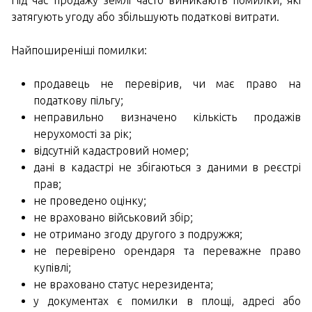
Під час продажу землі часто виникають помилки, які
затягують угоду або збільшують податкові витрати.
Найпоширеніші помилки:
продавець не перевірив, чи має право на
податкову пільгу;
неправильно визначено кількість продажів
нерухомості за рік;
відсутній кадастровий номер;
дані в кадастрі не збігаються з даними в реєстрі
прав;
не проведено оцінку;
не враховано військовий збір;
не отримано згоду другого з подружжя;
не перевірено орендаря та переважне право
купівлі;
не враховано статус нерезидента;
у документах є помилки в площі, адресі або