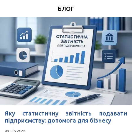
*
Номер Вашого телефону
БЛОГ
Зручний час для дзвінка
*
Поля позначені знаком
обов'язкові для
заповнення
Натискаючи кнопку Надіслати Ви погоджуєтесь з
Угода користувача
Яку статистичну звітність подавати
підприємству: допомога для бізнесу
08 July 2026