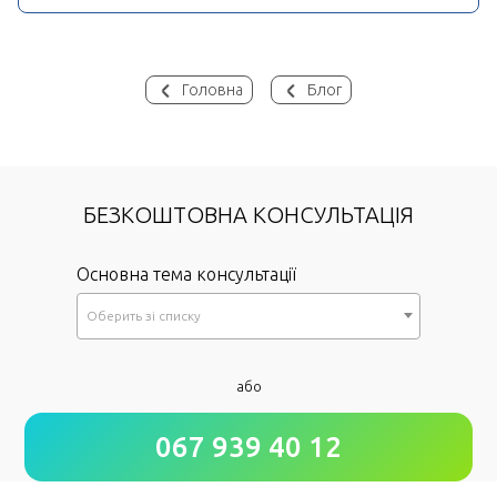
Головна
Блог
БЕЗКОШТОВНА КОНСУЛЬТАЦІЯ
Основна тема консультації
Оберить зi списку
*
або
Як до Вас звертатися?
067 939 40 12