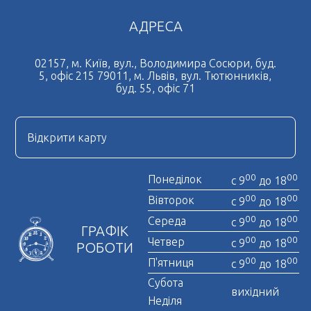
АДРЕСА
02157, м. Київ, вул., Володимира Сосюри, буд.
5, офіс 215 79011, м. Львів, вул. Тютюнників,
буд. 55, офіс 71
Відкрити карту
00
00
Понеділок
с 9
до 18
00
00
Вівторок
с 9
до 18
00
00
Середа
с 9
до 18
ГРАФІК
00
00
Четвер
с 9
до 18
РОБОТИ
00
00
П'ятниця
с 9
до 18
Субота
вихідний
Неділя