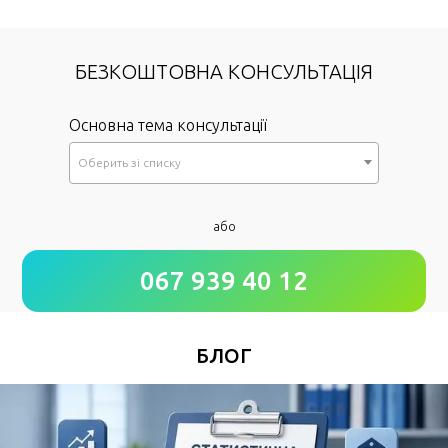
БЕЗКОШТОВНА КОНСУЛЬТАЦІЯ
Основна тема консультації
Оберить зi списку
*
або
Як до Вас звертатися?
067 939 40 12
*
Номер Вашого телефону
БЛОГ
Зручний час для дзвінка