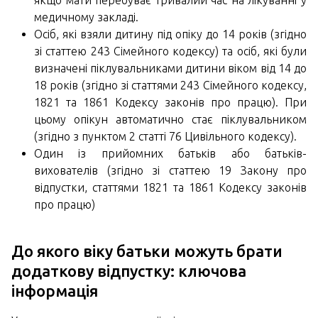
якщо мати перебуває тривалий час на лікуванні у
медичному закладі.
Осіб, які взяли дитину під опіку до 14 років (згідно
зі статтею 243 Сімейного кодексу) та осіб, які були
визначені піклувальниками дитини віком від 14 до
18 років (згідно зі статтями 243 Сімейного кодексу,
1821 та 1861 Кодексу законів про працю). При
цьому опікун автоматично стає піклувальником
(згідно з пунктом 2 статті 76 Цивільного кодексу).
Один із прийомних батьків або батьків-
вихователів (згідно зі статтею 19 Закону про
відпустки, статтями 1821 та 1861 Кодексу законів
про працю)
До якого віку батьки можуть брати
додаткову відпустку: ключова
інформація