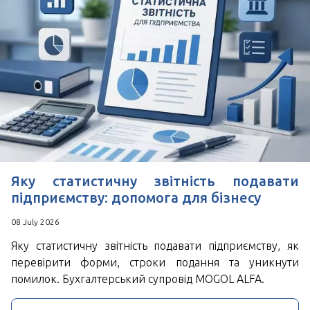
*
Поля позначені знаком
обов'язкові для
заповнення
Натискаючи кнопку Надіслати Ви погоджуєтесь з
Угода користувача
Яку статистичну звітність подавати
підприємству: допомога для бізнесу
08 July 2026
Яку статистичну звітність подавати підприємству, як
перевірити форми, строки подання та уникнути
помилок. Бухгалтерський супровід MOGOL ALFA.