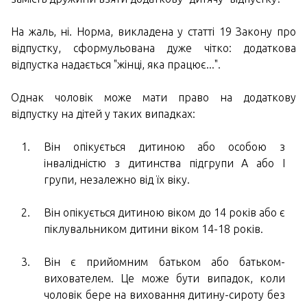
На жаль, ні. Норма, викладена у статті 19 Закону про
відпустку, сформульована дуже чітко: додаткова
відпустка надається "жінці, яка працює...".
Однак чоловік може мати право на додаткову
відпустку на дітей у таких випадках:
Він опікується дитиною або особою з
інвалідністю з дитинства підгрупи А або I
групи, незалежно від їх віку.
Він опікується дитиною віком до 14 років або є
піклувальником дитини віком 14-18 років.
Він є прийомним батьком або батьком-
вихователем. Це може бути випадок, коли
чоловік бере на виховання дитину-сироту без