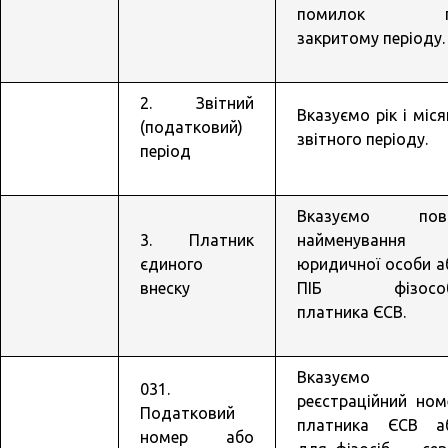
помилок п
закритому періоду.
2. Звітний
Вказуємо рік і міс
(податковий)
звітного періоду.
період
Вказуємо пов
3. Платник
найменування
єдиного
юридичної особи а
внеску
ПІБ фізосо
платника ЄСВ.
Вказуємо
031.
реєстраційний ном
Податковий
платника ЄСВ а
номер або