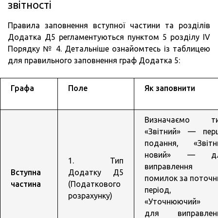
звітності
Правила заповнення вступної частини та розділів
Додатка Д5 регламентуються пунктом 5 розділу IV
Порядку № 4. Детальніше ознайомтесь із таблицею
для правильного заповнення граф Додатка 5:
Графа
Поле
Як заповнити
Визначаємо ти
«Звітний» — пер
подання, «Звітн
новий» — д
1. Тип
виправлення
Вступна
Додатку Д5
помилок за поточн
частина
(Податкового
період,
розрахунку)
«Уточнюючий»
для виправлен