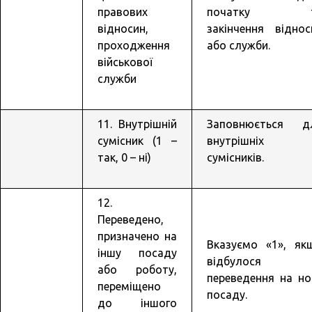
правових
початку т
відносин,
закінчення віднос
проходження
або служби.
військової
служби
11. Внутрішній
Заповнюється д
сумісник (1 –
внутрішніх
так, 0 – ні)
сумісників.
12.
Переведено,
призначено на
Вказуємо «1», як
іншу посаду
відбулося
або роботу,
переведення на но
переміщено
посаду.
до іншого