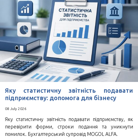
Зручний час для дзвінка
*
Поля позначені знаком
обов'язкові для
заповнення
Натискаючи кнопку Надіслати Ви погоджуєтесь з
Угода користувача
Яку статистичну звітність подавати
підприємству: допомога для бізнесу
08 July 2026
Яку статистичну звітність подавати підприємству, як
перевірити форми, строки подання та уникнути
помилок. Бухгалтерський супровід MOGOL ALFA.