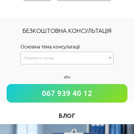
БЕЗКОШТОВНА КОНСУЛЬТАЦІЯ
Основна тема консультації
Оберить зi списку
*
або
Як до Вас звертатися?
067 939 40 12
*
Номер Вашого телефону
БЛОГ