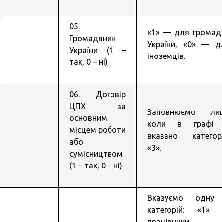
05.
«1» — для громад
Громадянин
України, «0» — д
України (1 –
іноземців.
так, 0 – ні)
06. Договір
ЦПХ за
Заповнюємо ли
основним
коли в графі
місцем роботи
вказано категор
або
«3».
сумісництвом
(1 – так, 0 – ні)
Вказуємо одну
категорій: «1»
працівники