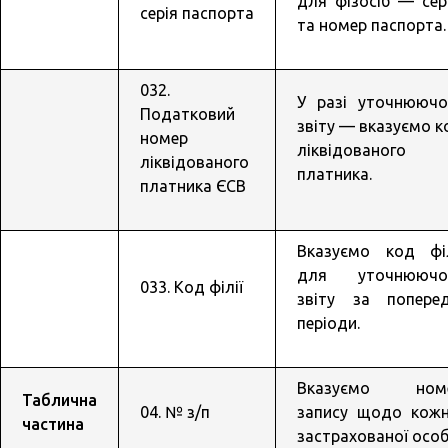
для фізосіб — сер
серія паспорта
та номер паспорта.
032.
У разі уточнюючо
Податковий
звіту — вказуємо к
номер
ліквідованого
ліквідованого
платника.
платника ЄСВ
Вказуємо код філ
для уточнюючо
033. Код філії
звіту за поперед
періоди.
Вказуємо ном
Таблична
04. № з/п
запису щодо кожн
частина
застрахованої особ