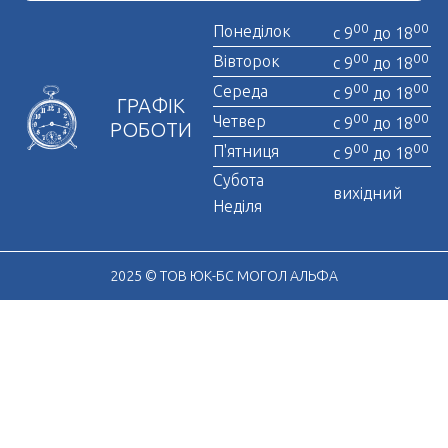
00
00
Понеділок
с 9
до 18
00
00
Вівторок
с 9
до 18
00
00
Середа
с 9
до 18
ГРАФІК
00
00
Четвер
с 9
до 18
РОБОТИ
00
00
П'ятниця
с 9
до 18
Субота
вихідний
Неділя
2025 © ТОВ ЮК-БС МОГОЛ АЛЬФА