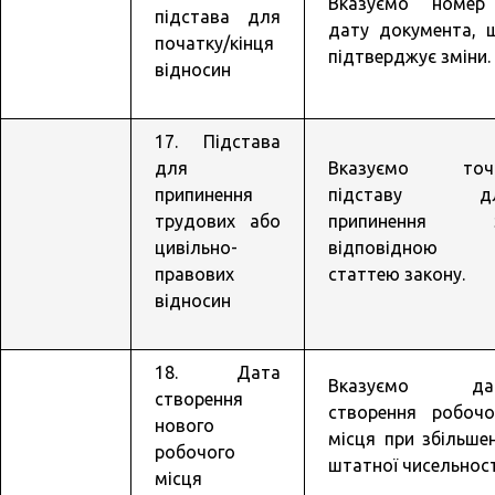
Вказуємо номер
підстава для
дату документа, 
початку/кінця
підтверджує зміни.
відносин
17. Підстава
для
Вказуємо точ
припинення
підставу д
трудових або
припинення 
цивільно-
відповідною
правових
статтею закону.
відносин
18. Дата
Вказуємо да
створення
створення робочо
нового
місця при збільшен
робочого
штатної чисельност
місця