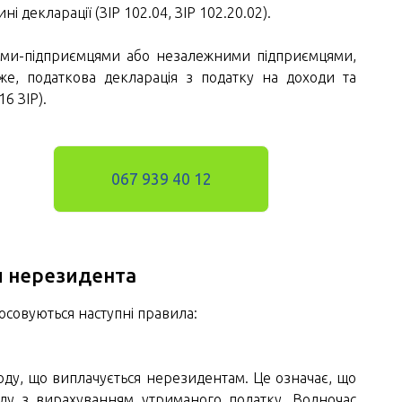
 декларації (ЗІР 102.04, ЗІР 102.20.02).
бами-підприємцями або незалежними підприємцями,
же, податкова декларація з податку на доходи та
6 ЗІР).
067 939 40 12
и нерезидента
осовуються наступні правила:
ходу, що виплачується нерезидентам. Це означає, що
ду з вирахуванням утриманого податку. Водночас