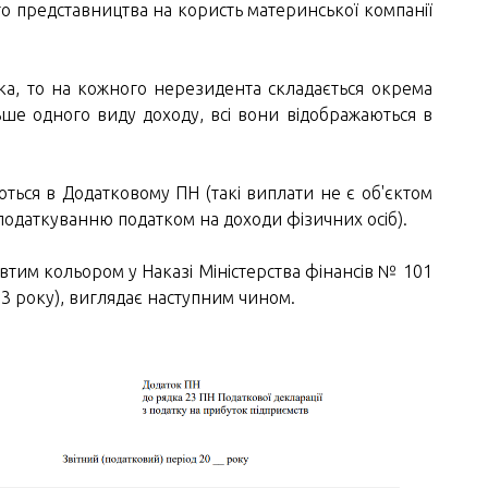
го представництва на користь материнської компанії
ка, то на кожного нерезидента складається окрема
ше одного виду доходу, всі вони відображаються в
ься в Додатковому ПН (такі виплати не є об'єктом
податкуванню податком на доходи фізичних осіб).
тим кольором у Наказі Міністерства фінансів № 101
23 року), виглядає наступним чином.