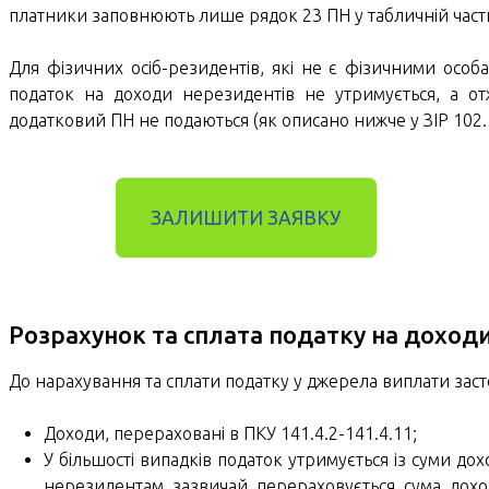
платники заповнюють лише рядок 23 ПН у табличній частині
Для фізичних осіб-резидентів, які не є фізичними осо
податок на доходи нерезидентів не утримується, а от
додатковий ПН не подаються (як описано нижче у ЗІР 102.1
ЗАЛИШИТИ ЗАЯВКУ
Розрахунок та сплата податку на доход
До нарахування та сплати податку у джерела виплати заст
Доходи, перераховані в ПКУ 141.4.2-141.4.11;
У більшості випадків податок утримується із суми до
нерезидентам зазвичай перераховується сума дохо