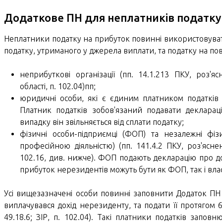
Додаткове ПН для неплатників податку
Неплатники податку на прибуток повинні використовуват
податку, утриманого у джерела виплати, та податку на п
неприбуткові організації (пп. 14.1.213 ПКУ, роз'
області, п. 102.04)пп;
юридичні особи, які є єдиним платником податків (
Платник податків зобов'язаний подавати декларац
випадку він звільняється від сплати податку;
фізичні особи-підприємці (ФОП) та незалежні фіз
професійною діяльністю) (пп. 141.4.2 ПКУ, роз'яс
102.16, див. нижче). ФОП подають декларацію про д
прибуток нерезидентів можуть бути як ФОП, так і вла
Усі вищезазначені особи повинні заповнити Додаток ПН у
виплачувався дохід нерезиденту, та подати її протягом 6
49.18.6; ЗІР, п. 102.04). Такі платники податків запов