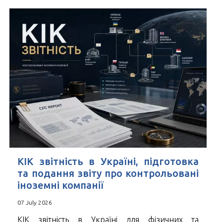
КІК звітність в Україні, підготовка
та подання звіту про контрольовані
іноземні компанії
07 July 2026
КІК звітність в Україні для фізичних та