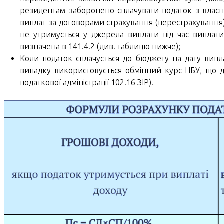
резидентам заборонено сплачувати податок з власних
виплат за договорами страхування (перестрахування) 
не утримується у джерела виплати під час виплат
визначена в 141.4.2 (див. таблицю нижче);
Коли податок сплачується до бюджету на дату випла
випадку використовується обмінний курс НБУ, що ді
податкової адміністрації 102.16 ЗІР).