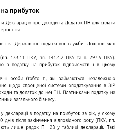
 на прибуток
и Декларацію про доходи та Додаток ПН для сплати
овернення.
яснення Державної податкової служби Дніпровської
пп. 133.11 ПКУ, пп. 141.4.2 ПКУ та п. 297.5 ПКУ).
ію з податку на прибуток підприємств, і в цьому
ичні особи (тобто ті, які займаються незалежною
нення щодо спрощеної системи оподаткування в ЗІР
оходи та додаток до неї ПН. Платниками податку на
сники загального бізнесу.
 декларації з податку на прибуток за рік, у якому
0 днів після закінчення відповідного року (ПКУ, пп.
нюють лише рядок ПН 23 у таблиці декларації. Такі