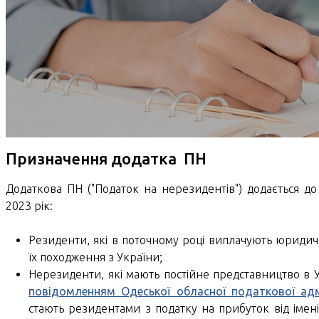
Призначення додатка ПН
Додаткова ПН ("Податок на нерезидентів") додається д
2023 рік:
Резиденти, які в поточному році виплачують юридич
їх походження з України;
Нерезиденти, які мають постійне представництво в У
повідомленням Одеської обласної податкової адмі
стають резидентами з податку на прибуток від імен