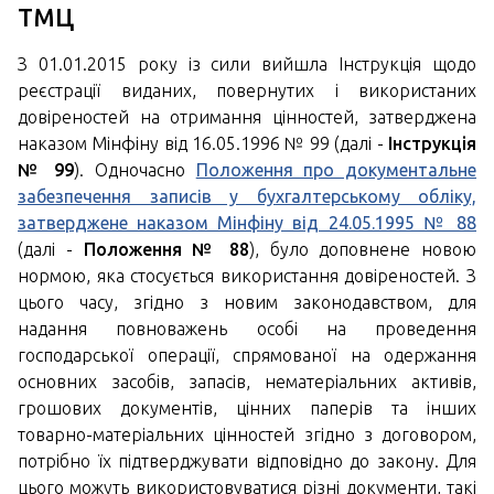
ТМЦ
З 01.01.2015 року із сили вийшла Інструкція щодо
реєстрації виданих, повернутих і використаних
довіреностей на отримання цінностей, затверджена
наказом Мінфіну від 16.05.1996 № 99 (далі -
Інструкція
№ 99
). Одночасно
Положення про документальне
забезпечення записів у бухгалтерському обліку,
затверджене наказом Мінфіну від 24.05.1995 № 88
(далі -
Положення № 88
), було доповнене новою
нормою, яка стосується використання довіреностей. З
цього часу, згідно з новим законодавством, для
надання повноважень особі на проведення
господарської операції, спрямованої на одержання
основних засобів, запасів, нематеріальних активів,
грошових документів, цінних паперів та інших
товарно-матеріальних цінностей згідно з договором,
потрібно їх підтверджувати відповідно до закону. Для
цього можуть використовуватися різні документи, такі