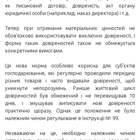
як письмовий договір, довіреність, акт органу
юридичної особи (наприклад, наказ директора) і т.д.
Тепер при отриманні матеріальних цінностей не
обов'язково використовувати виключно довіреності, і
форма таких довіреностей також не обмежується
конкретними вимогами.
Ця нова норма особливо корисна для суб'єктів
господарювання, які регулярно проводили передачу
різних товарів і часто видавали довіреності, щоб
уникнути непорозумінь. Раніше життєвий цикл
довіреностей був обмежений і не перевищував 10
днів, і змушував виписувати нові довіреності
практично щоразу. Однак це положення не було
належним чином регульоване в Інструкції № 99.
Незважаючи на це, необхідно належним чином