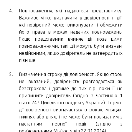
Повноваження, які надаються представнику.
Важливо чітко визначити в довіреності ті дії,
які повірений може виконувати, і обмежити
його права в межах наданих повноважень.
Якщо представник вчиняє дії поза цими
повноваженнями, такі дії можуть бути визнані
недійсними, якщо довіритель не затвердить їх
пізніше.
Визначення строку дії довіреності. Якщо строк
не вказаний, довіреність розглядається як
безстрокова і діятиме до тих пір, поки її не
припинить довіритель (згідно з частиною 1
статті 247 Цивільного кодексу України). Термін
дії довіреності визначається в роках, місяцях,
тижнях або днях, і не може бути пов'язаним з
настанням певної події (згідно з
роз'ясненнями Мін'юсту від 22.01.2014).