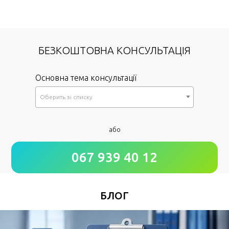
БЕЗКОШТОВНА КОНСУЛЬТАЦІЯ
Основна тема консультації
Оберить зi списку
*
або
Як до Вас звертатися?
067 939 40 12
*
Номер Вашого телефону
БЛОГ