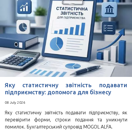
Зручний час для дзвінка
*
Поля позначені знаком
обов'язкові для
заповнення
Натискаючи кнопку Надіслати Ви погоджуєтесь з
Угода користувача
Яку статистичну звітність подавати
підприємству: допомога для бізнесу
08 July 2026
Яку статистичну звітність подавати підприємству, як
перевірити форми, строки подання та уникнути
помилок. Бухгалтерський супровід MOGOL ALFA.