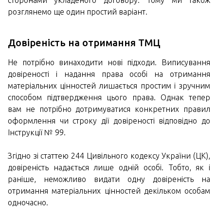
сторонами укладеного договору. Тому ми також
розглянемо ще один простий варіант.
Довіреність на отримання ТМЦ
Не потрібно винаходити нові підходи. Виписування
довіреності і надання права особі на отримання
матеріальних цінностей лишається простим і зручним
способом підтвердження цього права. Однак тепер
вам не потрібно дотримуватися конкретних правил
оформлення чи строку дії довіреності відповідно до
Інструкції № 99.
Згідно зі статтею 244 Цивільного кодексу України (ЦК),
довіреність надається лише одній особі. Тобто, як і
раніше, неможливо видати одну довіреність на
отримання матеріальних цінностей декільком особам
одночасно.