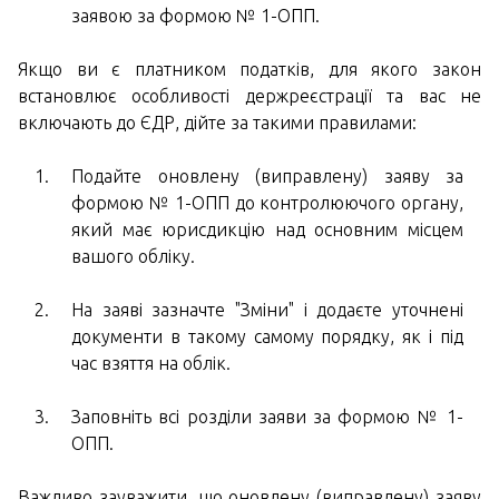
заявою за формою № 1-ОПП.
Якщо ви є платником податків, для якого закон
встановлює особливості держреєстрації та вас не
включають до ЄДР, дійте за такими правилами:
Подайте оновлену (виправлену) заяву за
формою № 1-ОПП до контролюючого органу,
який має юрисдикцію над основним місцем
вашого обліку.
На заяві зазначте "Зміни" і додаєте уточнені
документи в такому самому порядку, як і під
час взяття на облік.
Заповніть всі розділи заяви за формою № 1-
ОПП.
Важливо зауважити, що оновлену (виправлену) заяву