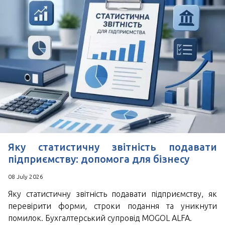
Зручний час для дзвінка
*
Поля позначені знаком
обов'язкові для
заповнення
Натискаючи кнопку Надіслати Ви погоджуєтесь з
Угода користувача
Яку статистичну звітність подавати
підприємству: допомога для бізнесу
08 July 2026
Яку статистичну звітність подавати підприємству, як
перевірити форми, строки подання та уникнути
помилок. Бухгалтерський супровід MOGOL ALFA.