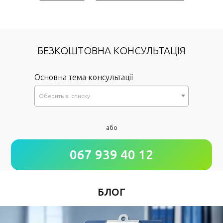
БЕЗКОШТОВНА КОНСУЛЬТАЦІЯ
Основна тема консультації
Оберить зi списку
*
або
Як до Вас звертатися?
067 939 40 12
*
Номер Вашого телефону
БЛОГ