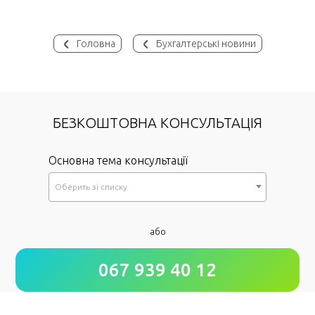
Головна
Бухгалтерські новини
БЕЗКОШТОВНА КОНСУЛЬТАЦІЯ
Основна тема консультації
Оберить зi списку
*
або
Як до Вас звертатися?
067 939 40 12
*
Номер Вашого телефону