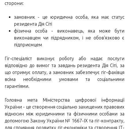
сторони:
замовник - це юридична особа, яка має статус
резидента Дія Сіті
фізична особа - виконавець, яка може бути
виконавцем чи підрядником, і не обов'язково є
підприємцем
Гіг-спеціаліст виконує роботу або надає послуги
відповідно до вимог та завдань резидента Дія Сіті, за
що отримує оплату, а замовник забезпечує гіг-фахівця
всіма необхідними умовами та соціальними
гарантіями.
Головна мета Міністерства цифрової інформації
України - це створення соціально захищених правових
відносин між юридичними та фізичними особами за
допомогою Закону України № 1667-IX та гіг-контракту,
для сприяння розвитку гіг-економіки та створення ІТ-