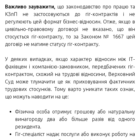
Важливо зауважити,
що законодавство про працю та
КЗпП не застосовуються до гіг-контрактів і не
регулюють цей формат бізнес-відносин. Отже, якщо в
цивільно-правовому договорі не вказано, що він
стосується гіг-контракту, то за Законом № 1667 цей
договір не матиме статусу гіг-контракту.
У деяких випадках, якщо характер відносин між ІТ-
фахівцем і компанією-замовником, передбачених гіг-
контрактом, схожий на трудові відносини, Верховний
Суд може тлумачити це як приховування фактичних
трудових стосунків. Тому варто уникати таких ознак,
що можуть наводити на це:
Фізична особа отримує грошову або натуральну
винагороду два або більше разів від одного
резидента.
Гіг-спеціаліст надає послуги або виконує роботу на