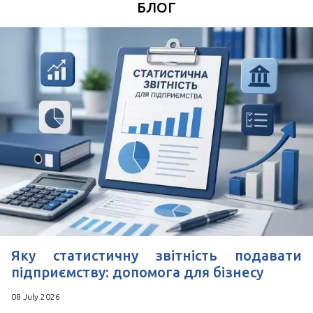
БЛОГ
Зручний час для дзвінка
*
Поля позначені знаком
обов'язкові для
заповнення
Натискаючи кнопку Надіслати Ви погоджуєтесь з
Угода користувача
Яку статистичну звітність подавати
підприємству: допомога для бізнесу
08 July 2026