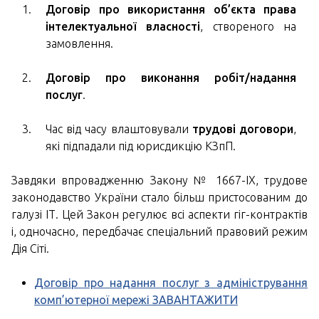
Договір про використання об’єкта права
інтелектуальної власності
, створеного на
замовлення.
Договір про виконання робіт/надання
послуг
.
Час від часу влаштовували
трудові договори
,
які підпадали під юрисдикцію КЗпП.
Завдяки впровадженню Закону № 1667-IX, трудове
законодавство України стало більш пристосованим до
галузі ІТ. Цей Закон регулює всі аспекти гіг-контрактів
і, одночасно, передбачає спеціальний правовий режим
Дія Сіті.
Договір про надання послуг з адміністрування
комп’ютерної мережі ЗАВАНТАЖИТИ