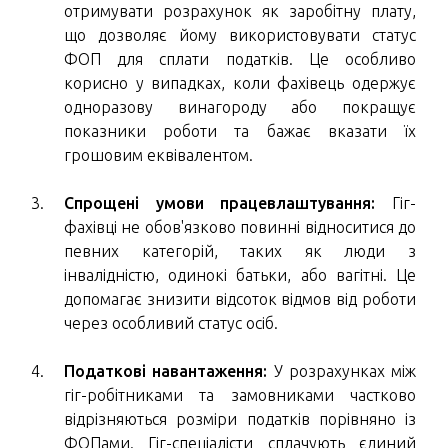
отримувати розрахунок як заробітну плату,
що дозволяє йому використовувати статус
ФОП для сплати податків. Це особливо
корисно у випадках, коли фахівець одержує
одноразову винагороду або покращує
показники роботи та бажає вказати їх
грошовим еквівалентом.
Спрощені умови працевлаштування:
Гіг-
фахівці не обов'язково повинні відноситися до
певних категорій, таких як люди з
інвалідністю, одинокі батьки, або вагітні. Це
допомагає знизити відсоток відмов від роботи
через особливий статус осіб.
Податкові навантаження:
У розрахунках між
гіг-робітниками та замовниками частково
відрізняються розміри податків порівняно із
ФОПами. Гіг-спеціалісти сплачують єдиний