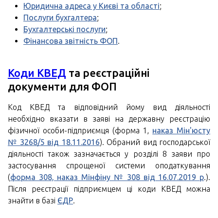
Юридична адреса у Києві та області
;
Послуги бухгалтера
;
Бухгалтерські послуги
;
Фінансова звітність ФОП
.
Коди КВЕД
та реєстраційні
документи для ФОП
Код КВЕД та відповідний йому вид діяльності
необхідно вказати в заяві на державну реєстрацію
фізичної особи-підприємця (форма 1,
наказ Мін'юсту
№ 3268/5 від 18.11.2016
). Обраний вид господарської
діяльності також зазначається у розділі 8 заяви про
застосування спрощеної системи оподаткування
(
форма 308, наказ Мінфіну № 308 від 16.07.2019 р
.).
Після реєстрації підприємцем ці коди КВЕД можна
знайти в базі
ЄДР
.