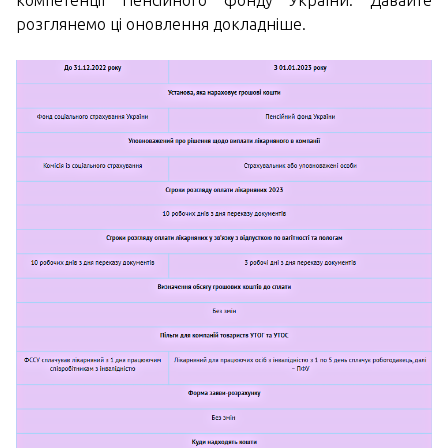
компетенції Пенсійного фонду України. Давайте
розглянемо ці оновлення докладніше.