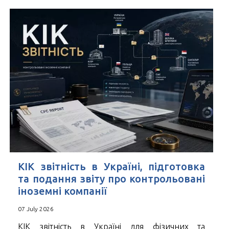
КІК звітність в Україні, підготовка
та подання звіту про контрольовані
іноземні компанії
07 July 2026
КІК звітність в Україні для фізичних та