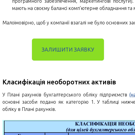
програмного забезпечення, маркетингові послуги). 
мають на своєму балансі комп'ютерне обладнання та 
Малоімовірно, щоб у компанії взагалі не було основних зас
ЗАЛИШИТИ ЗАЯВКУ
Класифікація необоротних активів
У Плані рахунків бухгалтерського обліку підприємств
(н
основні засоби подано як категорію 1. У таблиці нижч
обліку в Плані рахунків.