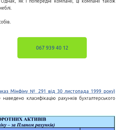
Однак, як і попередні компанії, ці компанії також
меблі.
обів.
067 939 40 12
аказ Мінфіну № 291 від 30 листопада 1999 року)
е наведено класифікацію рахунків бухгалтерського