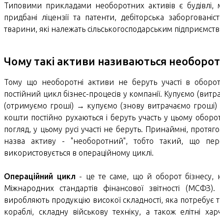
Типовими прикладами необоротних активів є будівлі, 
придбані ліцензії та патенти, дебіторська заборговані
тварини, які належать сільськогосподарським підприємства
Чому такі активи називаються необоро
Тому що необоротні активи не беруть участі в обороті
постійний цикл бізнес-процесів у компанії. Купуємо (ви
(отримуємо гроші) → купуємо (знову витрачаємо гроші) →
кошти постійно рухаються і беруть участь у цьому обор
погляд, у цьому русі участі не беруть. Принаймні, протяг
назва активу - "необоротний", тобто такий, що пер
використовується в операційному циклі.
Операційний цикл
- це те саме, що й оборот бізнесу, 
Міжнародних стандартів фінансової звітності (МСФЗ
виробляють продукцію високої складності, яка потребує т
кораблі, складну військову техніку, а також елітні ха