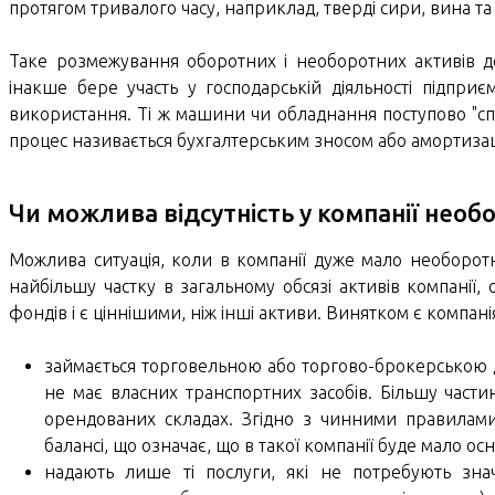
протягом тривалого часу, наприклад, тверді сири, вина та
Таке розмежування оборотних і необоротних активів до
інакше бере участь у господарській діяльності підприє
використання. Ті ж машини чи обладнання поступово "спи
процес називається бухгалтерським зносом або амортизац
Чи можлива відсутність у компанії необ
Можлива ситуація, коли в компанії дуже мало необоротн
найбільшу частку в загальному обсязі активів компанії,
фондів і є ціннішими, ніж інші активи. Винятком є компані
займається торговельною або торгово-брокерською ді
не має власних транспортних засобів. Більшу частин
орендованих складах. Згідно з чинними правилами
балансі, що означає, що в такої компанії буде мало ос
надають лише ті послуги, які не потребують зна