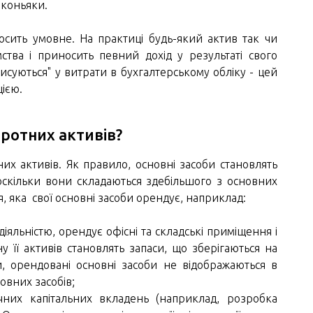
 коньяки.
сить умовне. На практиці будь-який актив так чи
мства і приносить певний дохід у результаті свого
суються" у витрати в бухгалтерському обліку - цей
ією.
оротних активів?
их активів. Як правило, основні засоби становлять
 оскільки вони складаються здебільшого з основних
я, яка свої основні засоби орендує, наприклад:
яльністю, орендує офісні та складські приміщення і
у її активів становлять запаси, що зберігаються на
, орендовані основні засоби не відображаються в
новних засобів;
чних капітальних вкладень (наприклад, розробка