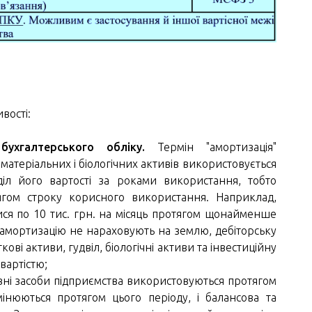
вості:
ухгалтерського обліку.
Термін "амортизація"
матеріальних і біологічних активів використовується
діл його вартості за роками використання, тобто
ягом строку корисного використання. Наприклад,
ися по 10 тис. грн. на місяць протягом щонайменше
ли амортизацію не нараховують на землю, дебіторську
кові активи, гудвіл, біологічні активи та інвестиційну
вартістю;
овні засоби підприємства використовуються протягом
мінюються протягом цього періоду, і балансова та