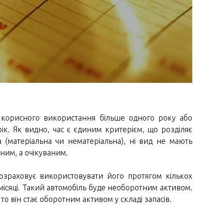
 корисного використання більше одного року або
ік. Як видно, час є єдиним критерієм, що розділяє
а (матеріальна чи нематеріальна), ні вид не мають
ним, а очікуваним.
озраховує використовувати його протягом кількох
и місяці. Такий автомобіль буде необоротним активом.
о він стає оборотним активом у складі запасів.