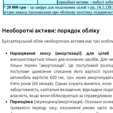
Необоротні активи: порядок обліку
Бухгалтерський облік необоротних активів має такі особли
Нарахування зносу (амортизації) для цілей б
використовується тільки для основних засобів. Для не
тільки термін "амортизація". Це поступовий розпо
поступове щомісячне списання його вартості прот
автомобіль вартістю 600 тис. грн. може амортизуват
п'яти років (60 місяців). Однак існують винятки, ко
заборгованість, капітальні вкладення, відкладені подат
власність, якщо вони обліковуються за справедливою 
Переоцінка
(переоцінка/амортизація). Оскільки осн
тривалого періоду часу, економічні умови часто з