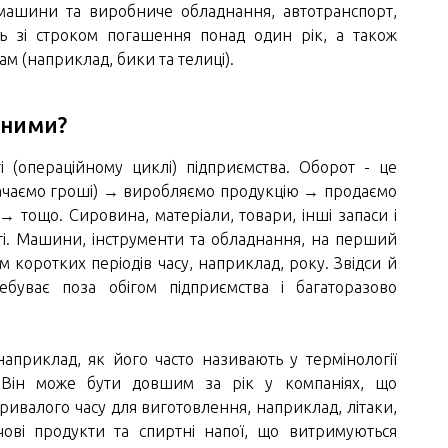
машини та виробниче обладнання, автотранспорт,
сть зі строком погашення понад один рік, а також
м (наприклад, бики та телиці).
тними?
 (операційному циклі) підприємства. Оборот - це
трачаємо гроші) → виробляємо продукцію → продаємо
 тощо. Сировина, матеріали, товари, інші запаси і
оті. Машини, інструменти та обладнання, на перший
ом коротких періодів часу, наприклад, року. Звідси й
ебуває поза обігом підприємства і багаторазово
наприклад, як його часто називають у термінології
). Він може бути довшим за рік у компаніях, що
ривалого часу для виготовлення, наприклад, літаки,
рчові продукти та спиртні напої, що витримуються