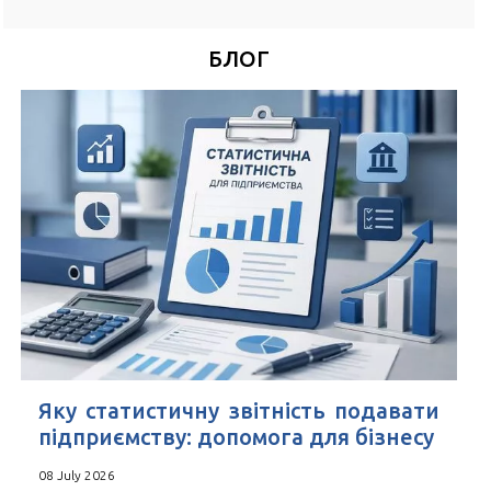
*
Номер Вашого телефону
БЛОГ
Зручний час для дзвінка
*
Поля позначені знаком
обов'язкові для заповнення
Натискаючи кнопку Надіслати Ви погоджуєтесь з
Угода
користувача
Яку статистичну звітність подавати
підприємству: допомога для бізнесу
08 July 2026