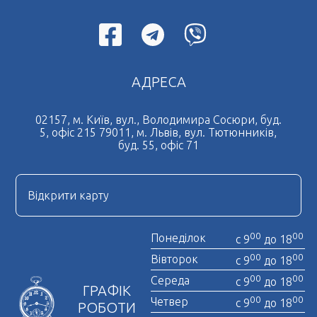
АДРЕСА
02157, м. Київ, вул., Володимира Сосюри, буд.
5, офіс 215 79011, м. Львів, вул. Тютюнників,
буд. 55, офіс 71
Відкрити карту
00
00
Понеділок
с 9
до 18
00
00
Вівторок
с 9
до 18
00
00
Середа
с 9
до 18
ГРАФІК
00
00
Четвер
с 9
до 18
РОБОТИ