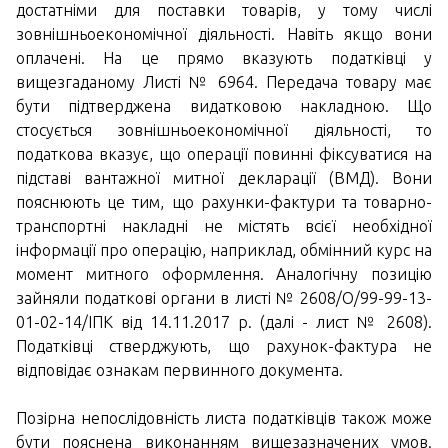
достатніми для поставки товарів, у тому числі
зовнішньоекономічної діяльності. Навіть якщо вони
оплачені. На це прямо вказують податківці у
вищезгаданому Листі № 6964. Передача товару має
бути підтверджена видатковою накладною. Що
стосується зовнішньоекономічної діяльності, то
податкова вказує, що операції повинні фіксуватися на
підставі вантажної митної декларації (ВМД). Вони
пояснюють це тим, що рахунки-фактури та товарно-
транспортні накладні не містять всієї необхідної
інформації про операцію, наприклад, обмінний курс на
момент митного оформлення. Аналогічну позицію
зайняли податкові органи в листі № 2608/О/99-99-13-
01-02-14/ІПК від 14.11.2017 р. (далі - лист № 2608).
Податківці стверджують, що рахунок-фактура не
відповідає ознакам первинного документа.
Позірна непослідовність листа податківців також може
бути пояснена виконанням вищезазначених умов.