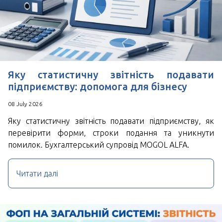
*
Поля позначені знаком
обов'язкові для
заповнення
Натискаючи кнопку Надіслати Ви погоджуєтесь з
Угода користувача
Яку статистичну звітність подавати
підприємству: допомога для бізнесу
08 July 2026
Яку статистичну звітність подавати підприємству, як
перевірити форми, строки подання та уникнути
помилок. Бухгалтерський супровід MOGOL ALFA.
Читати далі