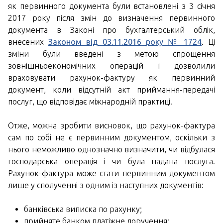
як первинного документа були встановлені з 3 січня
2017 року після змін до визначення первинного
документа в Законі про бухгалтерський облік,
внесених
Законом від 03.11.2016 року № 1724
. Ці
зміни були введені з метою спрощення
зовнішньоекономічних операцій і дозволили
враховувати рахунок-фактуру як первинний
документ, коли відсутній акт приймання-передачі
послуг, що відповідає міжнародній практиці.
Отже, можна зробити висновок, що рахунок-фактура
сам по собі не є первинним документом, оскільки з
нього неможливо однозначно визначити, чи відбулася
господарська операція і чи була надана послуга.
Рахунок-фактура може стати первинним документом
лише у сполученні з одним із наступних документів:
банківська виписка по рахунку;
прийняте банком платіжне доручення;