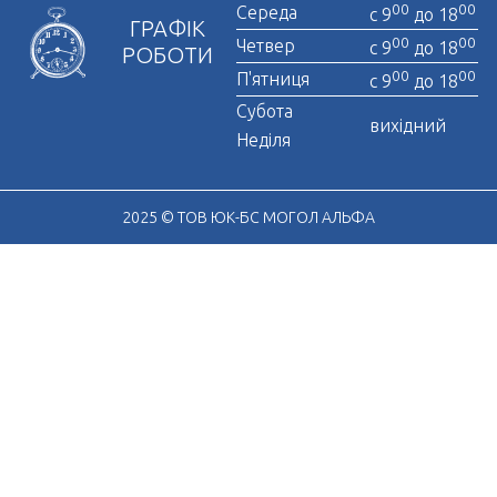
00
00
Середа
с 9
до 18
ГРАФІК
00
00
Четвер
с 9
до 18
РОБОТИ
00
00
П'ятниця
с 9
до 18
Субота
вихідний
Неділя
2025 © ТОВ ЮК-БС МОГОЛ АЛЬФА