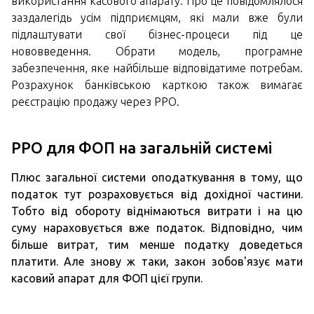
використання касового апарату. Про це повідомлялося
заздалегідь усім підприємцям, які мали вже були
підлаштувати свої бізнес-процеси під це
нововведення. Обрати модель, програмне
забезпечення, яке найбільше відповідатиме потребам.
Розрахунок банківською карткою також вимагає
реєстрацію продажу через РРО.
РРО для ФОП на загальній системі
Плюс загальної системи оподаткування в тому, що
податок тут розраховується від дохідної частини.
Тобто від обороту віднімаються витрати і на цю
суму нараховується вже податок. Відповідно, чим
більше витрат, тим менше податку доведеться
платити. Але знову ж таки, закон зобов'язує мати
касовий апарат для ФОП цієї групи.