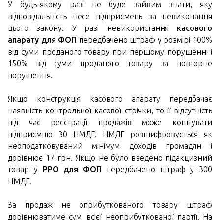
У будь-якому разі не буде зайвим знати, яку
відповідальність несе підприємець за невиконання
цього закону. У разі невикористання
касового
апарату для ФОП
передбачено штраф у розмірі 100%
від суми проданого товару при першому порушенні і
150% від суми проданого товару за повторне
порушення.
Якщо конструкція касового апарату передбачає
наявність контрольної касової стрічки, то її відсутність
під час реєстрації продажів може коштувати
підприємцю 30 НМДГ. НМДГ розшифровується як
неоподатковуваний мінімум доходів громадян і
дорівнює 17 грн. Якщо не було введено підакцизний
товар у
РРО для ФОП
передбачено штраф у 300
НМДГ.
За продаж не оприбуткованого товару штраф
дорівнюватиме сумі всієї неоприбуткованої партії. На