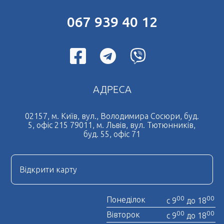
Натискаючи кнопку Надіслати Ви погоджуєтесь з
Переклад документів на чеську мову
Угода користувача
067 939 40 12
Переклад документів на французьку мову
Терміновий переклад документів
Дублікат свідоцтва про шлюб
Нотаріальний переклад документів
АДРЕСА
Легалізація документів
Дублікат свідоцтва про народження
02157, м. Київ, вул., Володимира Сосюри, буд.
5, офіс 215 79011, м. Львів, вул. Тютюнників,
Нотаріально завірена копія
буд. 55, офіс 71
Нострифікація диплому
Нотаріальна довіреність
Відкрити карту
Отримати довідку про несудимість
00
00
Понеділок
с 9
до 18
00
00
Вівторок
с 9
до 18