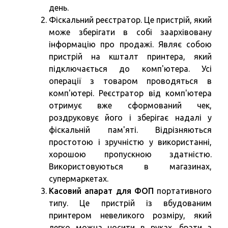
день.
Фіскальний реєстратор. Це пристрій, який
може зберігати в собі заархівовану
інформацію про продажі. Являє собою
пристрій на кшталт принтера, який
підключається до комп'ютера. Усі
операції з товаром проводяться в
комп'ютері. Реєстратор від комп'ютера
отримує вже сформований чек,
роздруковує його і зберігає надалі у
фіскальній пам'яті. Відрізняються
простотою і зручністю у використанні,
хорошою пропускною здатністю.
Використовуються в магазинах,
супермаркетах.
Касовий апарат для ФОП
портативного
типу. Це пристрій із вбудованим
принтером невеликого розміру, який
легко можна носити в руках, брати з