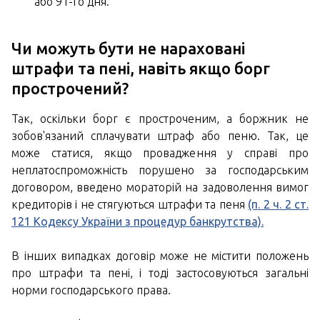
або 91-го дня.
Чи можуть бути не нараховані
штрафи та пені, навіть якщо борг
прострочений?
Так, оскільки борг є простроченим, а боржник не
зобов'язаний сплачувати штраф або пеню. Так, це
може статися, якщо провадження у справі про
неплатоспроможність порушено за господарським
договором, введено мораторій на задоволення вимог
кредиторів і не стягуються штрафи та пеня
(п. 2 ч. 2 ст.
121 Кодексу України з процедур банкрутства).
В інших випадках договір може не містити положень
про штрафи та пені, і тоді застосовуються загальні
норми господарського права.