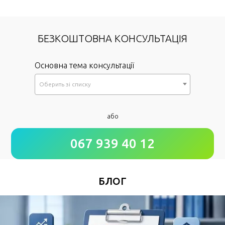
БЕЗКОШТОВНА КОНСУЛЬТАЦІЯ
Основна тема консультації
Оберить зi списку
*
або
Як до Вас звертатися?
067 939 40 12
*
Номер Вашого телефону
БЛОГ
Зручний час для дзвінка