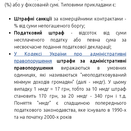
(%) або у фіксованій сумі. Типовими прикладами є:
Штрафні санкції
за комерційними контрактами -
% від суми непогашеного боргу;
Податковий штраф
- відсоток від суми
несплаченого податку або певна сума за
несвоєчасне подання податкової декларації;
У Кодексі України про адміністративні
правопорушення
штрафи за адміністративні
правопорушення
виражаються в умовних
одиницях, які називаються "неоподатковуваний
мінімум доходів громадян" (далі - нмдг). У цьому
випадку 1 нмдг = 17 грн, тобто за 10 нмдг штраф
становить 170 грн, за 20 нмдг - 340 грн і т.д.
Поняття "нмдг" є спадщиною попереднього
податкового законодавства, яке існувало в 1990-х
та на початку 2000-х років