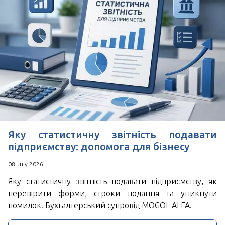
*
Поля позначені знаком
обов'язкові для
заповнення
Натискаючи кнопку Надіслати Ви погоджуєтесь з
Угода користувача
Яку статистичну звітність подавати
підприємству: допомога для бізнесу
08 July 2026
Яку статистичну звітність подавати підприємству, як
перевірити форми, строки подання та уникнути
помилок. Бухгалтерський супровід MOGOL ALFA.