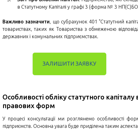
в Статутному Капіталі у графі 3 (форма № 3 НП(С)БО 
Важливо зазначити
, що субрахунок 401 "Статутний капіт
товариствах, таких як Товариства з обмеженою відповіда
державних і комунальних підприємствах.
ЗАЛИШИТИ ЗАЯВКУ
Особливості обліку статутного капіталу 
правових форм
У процесі консультації ми розглянемо особливості форм
підприємств. Основна увага буде приділена таким аспекта