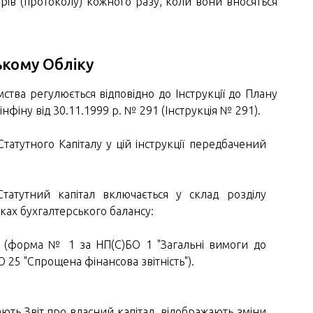
ів (протоколу) кожного разу, коли вони вносяться
ькому Обліку
мства регулюється відповідно до Інструкції до Плану
нфіну від 30.11.1999 р. № 291 (Інструкція № 291).
Статутного Капіталу у цій інструкції передбачений
Статутний капітал включається у склад розділу
дках бухгалтерського балансу:
л" (форма № 1 за НП(С)БО 1 "Загальні вимоги до
О 25 "Спрощена фінансова звітність").
дають Звіт про власний капітал, відображають зміни