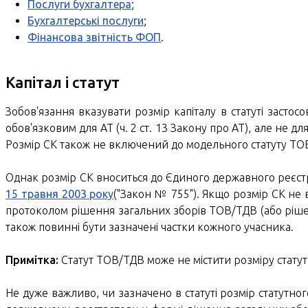
Послуги бухгалтера
;
Бухгалтерські послуги
;
Фінансова звітність ФОП
.
Капітал і статут
Зобов'язання вказувати розмір капіталу в статуті застос
обов'язковим для АТ (ч. 2 ст. 13 Закону про АТ), але не для
Розмір СК також не включений до модельного статуту ТО
Однак розмір СК вноситься до Єдиного державного реєстру
15 травня 2003 року
("Закон № 755"). Якщо розмір СК не
протоколом рішення загальних зборів ТОВ/ТДВ (або ріше
також повинні бути зазначені частки кожного учасника.
Примітка:
Статут ТОВ/ТДВ може не містити розміру статутн
Не дуже важливо, чи зазначено в статуті розмір статутного