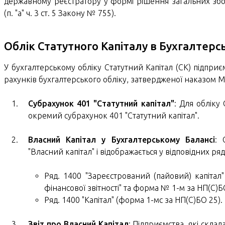
державному реєстратору у формі рішення загальних збор
(п. "а" ч. 3 ст. 5 Закону № 755).
Облік Статутного Капіталу в Бухгалтерс
У бухгалтерському обліку Статутний Капітал (СК) підприє
рахунків бухгалтерського обліку, затвердженої наказом Мі
Субрахунок 401 "Статутний капітал"
: Для обліку 
окремий субрахунок 401 "Статутний капітал".
Власний Капітал у Бухгалтерському Балансі
: 
"Власний капітал" і відображається у відповідних ря
Ряд. 1400 "Зареєстрований (пайовий) капіта
фінансової звітності" та форма № 1-м за НП(С)Б
Ряд. 1400 "Капітал" (форма 1-мс за НП(С)БО 25).
Звіт про Власний Капітал
: Підприємства, які скла