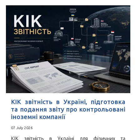
КІК звітність в Україні, підготовка
та подання звіту про контрольовані
іноземні компанії
07 July 2026
КІК звітність в Україні для фізичних та