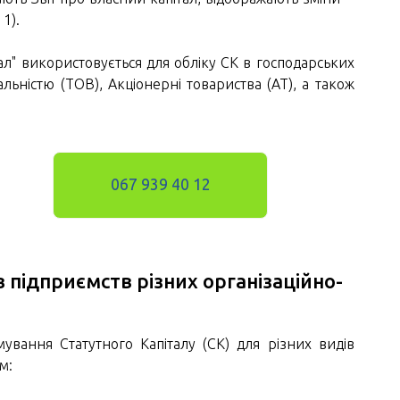
1).
ал" використовується для обліку СК в господарських
льністю (ТОВ), Акціонерні товариства (АТ), а також
067 939 40 12
в підприємств різних організаційно-
ування Статутного Капіталу (СК) для різних видів
м: