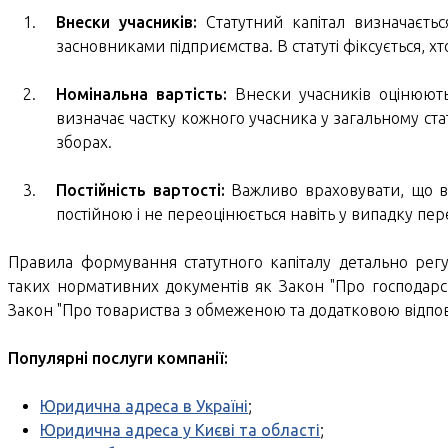
Внески учасників:
Статутний капітал визначаєтьс
засновниками підприємства. В статуті фіксується, хто
Номінальна вартість:
Внески учасників оцінюютьс
визначає частку кожного учасника у загальному стат
зборах.
Постійність вартості:
Важливо враховувати, що вар
постійною і не переоцінюється навіть у випадку пер
Правила формування статутного капіталу детально рег
таких нормативних документів як Закон "Про господарськ
Закон "Про товариства з обмеженою та додатковою відпові
Популярні послуги компанії:
Юридична адреса в Україні
;
Юридична адреса у Києві та області
;