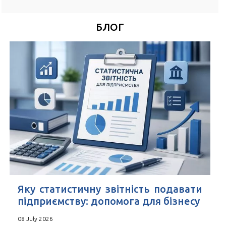
*
Номер Вашого телефону
БЛОГ
Зручний час для дзвінка
*
Поля позначені знаком
обов'язкові для заповнення
Натискаючи кнопку Надіслати Ви погоджуєтесь з
Угода
користувача
Яку статистичну звітність подавати
підприємству: допомога для бізнесу
08 July 2026