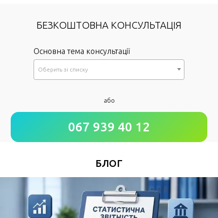
БЕЗКОШТОВНА КОНСУЛЬТАЦІЯ
Основна тема консультації
Оберить зi списку
*
або
Як до Вас звертатися?
067 939 40 12
*
Номер Вашого телефону
БЛОГ
Зручний час для дзвінка