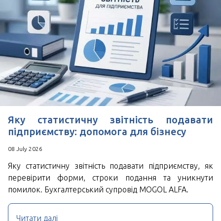
*
Поля позначені знаком
обов'язкові для
заповнення
Натискаючи кнопку Надіслати Ви погоджуєтесь з
Угода користувача
Яку статистичну звітність подавати
підприємству: допомога для бізнесу
08 July 2026
Яку статистичну звітність подавати підприємству, як
перевірити форми, строки подання та уникнути
помилок. Бухгалтерський супровід MOGOL ALFA.
Читати далі