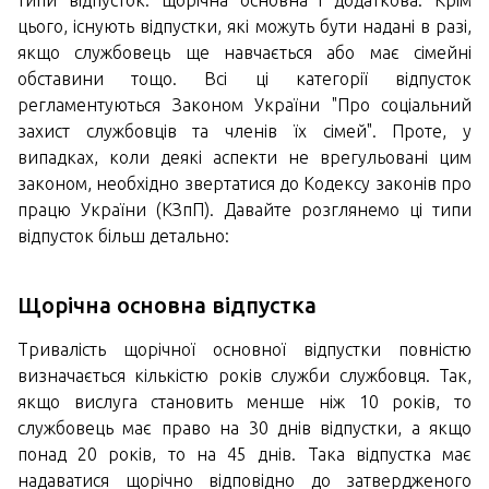
типи відпусток: щорічна основна і додаткова. Крім
цього, існують відпустки, які можуть бути надані в разі,
якщо службовець ще навчається або має сімейні
обставини тощо. Всі ці категорії відпусток
регламентуються Законом України "Про соціальний
захист службовців та членів їх сімей". Проте, у
випадках, коли деякі аспекти не врегульовані цим
законом, необхідно звертатися до Кодексу законів про
працю України (КЗпП). Давайте розглянемо ці типи
відпусток більш детально:
Щорічна основна відпустка
Тривалість щорічної основної відпустки повністю
визначається кількістю років служби службовця. Так,
якщо вислуга становить менше ніж 10 років, то
службовець має право на 30 днів відпустки, а якщо
понад 20 років, то на 45 днів. Така відпустка має
надаватися щорічно відповідно до затвердженого