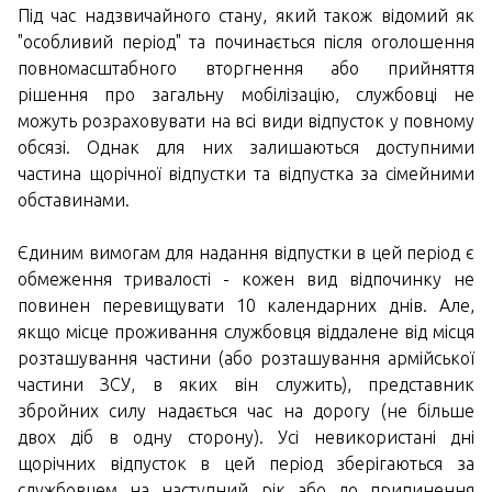
Під час надзвичайного стану, який також відомий як
"особливий період" та починається після оголошення
повномасштабного вторгнення або прийняття
рішення про загальну мобілізацію, службовці не
можуть розраховувати на всі види відпусток у повному
обсязі. Однак для них залишаються доступними
частина щорічної відпустки та відпустка за сімейними
обставинами.
Єдиним вимогам для надання відпустки в цей період є
обмеження тривалості - кожен вид відпочинку не
повинен перевищувати 10 календарних днів. Але,
якщо місце проживання службовця віддалене від місця
розташування частини (або розташування армійської
частини ЗСУ, в яких він служить), представник
збройних силу надається час на дорогу (не більше
двох діб в одну сторону). Усі невикористані дні
щорічних відпусток в цей період зберігаються за
службовцем на наступний рік або до припинення