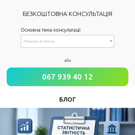
БЕЗКОШТОВНА КОНСУЛЬТАЦІЯ
Основна тема консультації
Оберить зi списку
*
або
Як до Вас звертатися?
067 939 40 12
*
Номер Вашого телефону
БЛОГ
Зручний час для дзвінка