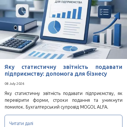
*
Поля позначені знаком
обов'язкові для
заповнення
Натискаючи кнопку Надіслати Ви погоджуєтесь з
Угода користувача
Яку статистичну звітність подавати
підприємству: допомога для бізнесу
08 July 2026
Яку статистичну звітність подавати підприємству, як
перевірити форми, строки подання та уникнути
помилок. Бухгалтерський супровід MOGOL ALFA.
Читати далі