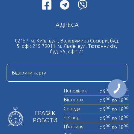
АДРЕСА
02157, м. Київ, вул., Володимира Сосюри, буд.
5, офіс 215 79011, м. Львів, вул. Тютюнників,
буд. 55, офіс 71
Відкрити карту
КНОПКА
00
00
Понеділок
с 9
до 18
ЗВ'ЯЗКУ
00
00
Вівторок
с 9
до 18
00
00
Середа
с 9
до 18
ГРАФІК
00
00
Четвер
с 9
до 18
РОБОТИ
00
00
П'ятниця
с 9
до 18