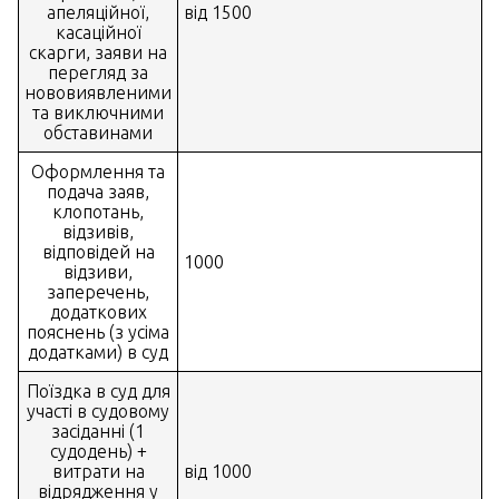
апеляційної,
від 1500
касаційної
скарги, заяви на
перегляд за
нововиявленими
та виключними
обставинами
Оформлення та
подача заяв,
клопотань,
відзивів,
відповідей на
1000
відзиви,
заперечень,
додаткових
пояснень (з усіма
додатками) в суд
Поїздка в суд для
участі в судовому
засіданні (1
судодень) +
витрати на
від 1000
відрядження у