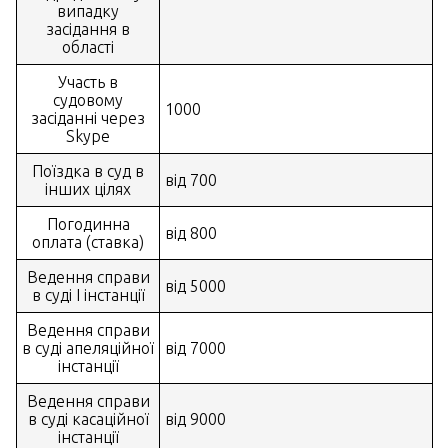
випадку
засідання в
області
Участь в
судовому
1000
засіданні через
Skype
Поїздка в суд в
від 700
інших цілях
Погодинна
від 800
оплата (ставка)
Ведення справи
від 5000
в суді I інстанції
Ведення справи
в суді апеляційної
від 7000
інстанції
Ведення справи
в суді касаційної
від 9000
інстанції